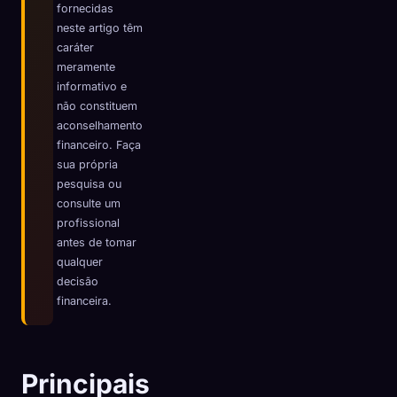
fornecidas
☁️
Salve sua coleção em todos os dispositivos
neste artigo têm
caráter
Entrar
meramente
informativo e
DESCOBERTO
ARQUÉTIPOS
MAIS RARO
não constituem
0
12
-
aconselhamento
financeiro. Faça
sua própria
pesquisa ou
consulte um
profissional
antes de tomar
qualquer
decisão
financeira.
Principais