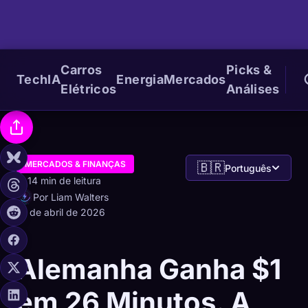
Carros
Picks &
Tech
IA
Energia
Mercados
Elétricos
Análises
MERCADOS & FINANÇAS
🇧🇷
Português
14 min de leitura
Por Liam Walters
10 de abril de 2026
Alemanha Ganha $1
em 26 Minutos. A