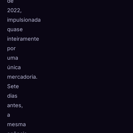
de
2022,
impulsionada
quase
inteiramente
por
uma
única
mercadoria.
Sete
dias
antes,
a
mesma