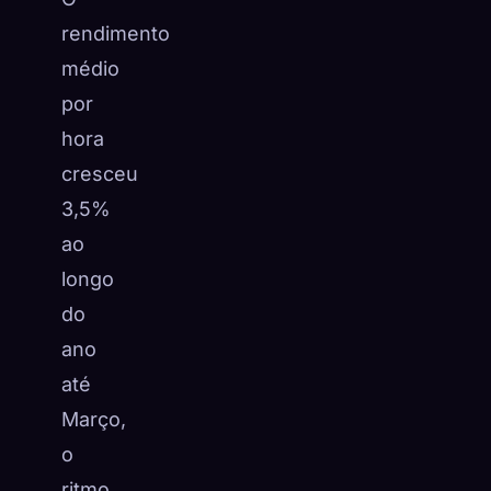
rendimento
médio
por
hora
cresceu
3,5%
ao
longo
do
ano
até
Março,
o
ritmo