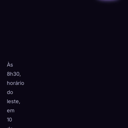
Às
8h30,
horário
do
leste,
em
10