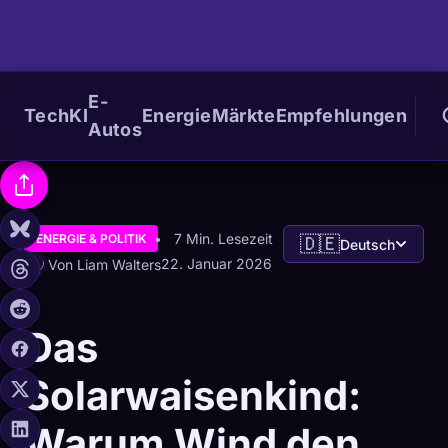
E-
Tech
KI
Energie
Märkte
Empfehlungen
Autos
7 Min. Lesezeit
ENERGIE & POLITIK
🇩🇪
Deutsch
22. Januar 2026
Von Liam Walters
Das
Solarwaisenkind:
Warum Wind den