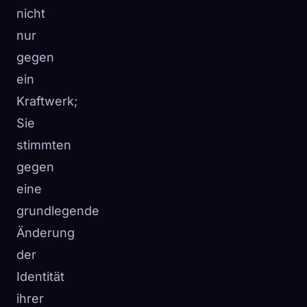
nicht
☁️
Speichere deine Sammlung auf allen Geräten
nur
Anmelden
gegen
ENTDECKT
ARCHETYPEN
SELTENSTE
ein
0
12
-
Kraftwerk;
Sie
stimmten
gegen
eine
grundlegende
Änderung
der
Identität
ihrer