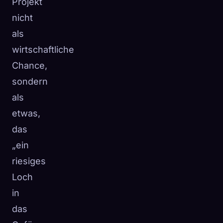
Projekt
nicht
als
wirtschaftliche
Chance,
sondern
als
etwas,
das
„ein
riesiges
Loch
in
das