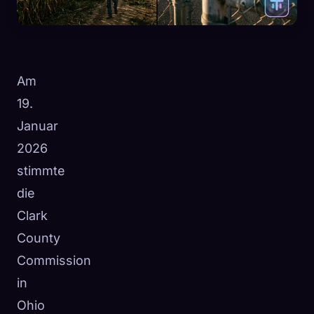
Am
19.
Januar
2026
stimmte
die
Clark
County
🧬
Xeno Database
Commission
×
Gesammelt:
0
/ 443
in
Ohio
Kollektion
So erfasst du