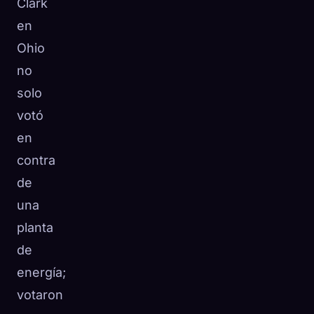
Clark
☁️
Guarda tu colección en todos los dispositivos
en
Iniciar sesión
Ohio
no
DESCUBIERTO
ARQUETIPOS
MÁS RARO
0
12
-
solo
votó
en
contra
de
una
planta
de
energía;
votaron