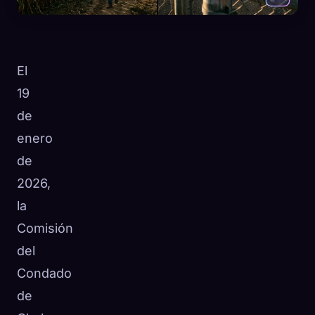
El
19
de
enero
de
2026,
la
Comisión
del
🧬
Xeno Database
×
Condado
Recopilados:
0
/ 443
de
Colección
Cómo capturar