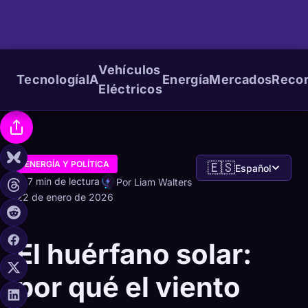
Vehículos
Tecnología
IA
Energía
Mercados
Reco
Eléctricos
ENERGÍA Y POLÍTICA
🇪🇸
Español
7 min de lectura
Por Liam Walters
22 de enero de 2026
El huérfano solar:
por qué el viento