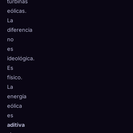
turbinas
eólicas.
La
diferencia
no
es
ideológica.
Es
físico.
La
energía
eólica
es
aditiva