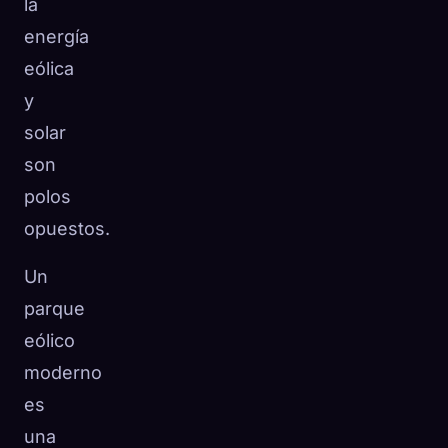
la
energía
eólica
y
solar
son
polos
opuestos.
Un
parque
eólico
moderno
es
una