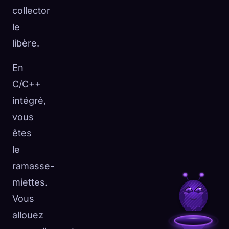
collector
le
libère.
En
C/C++
intégré,
vous
êtes
le
ramasse-
miettes.
Vous
allouez