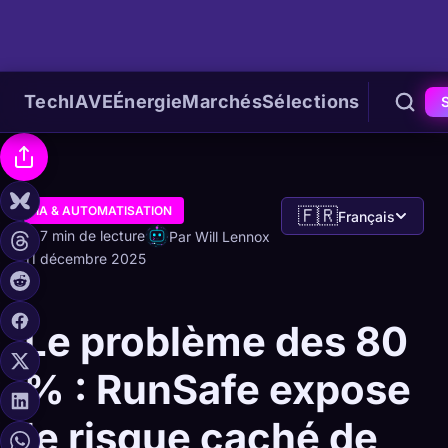
Tech
IA
VE
Énergie
Marchés
Sélections
IA & AUTOMATISATION
🇫🇷
Français
7 min de lecture
Par Will Lennox
11 décembre 2025
Le problème des 80
% : RunSafe expose
le risque caché de