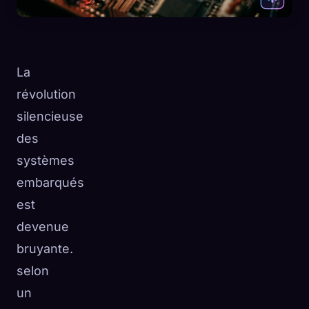
La
révolution
silencieuse
des
systèmes
embarqués
est
devenue
bruyante.
🧬
Xeno Database
×
selon
Collectés :
0
/ 445
un
Collection
Comment capturer