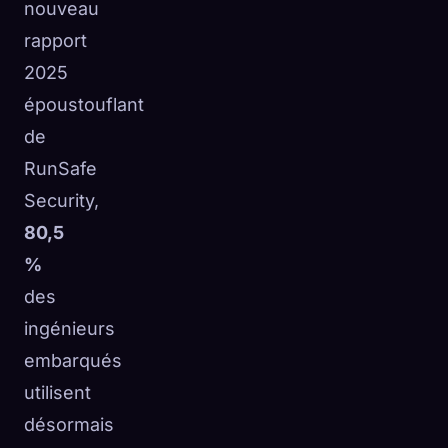
nouveau
☁️
Sauvegardez votre collection sur tous les appareils
rapport
Se connecter
2025
époustouflant
DÉCOUVERT
ARCHÉTYPES
LE PLUS RARE
0
12
-
de
RunSafe
Security,
80,5
%
des
ingénieurs
embarqués
utilisent
désormais