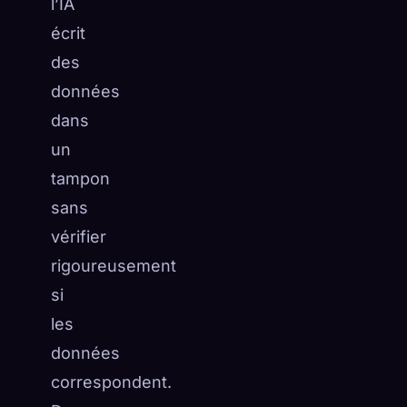
l’IA
écrit
des
données
dans
un
tampon
sans
vérifier
rigoureusement
si
les
données
correspondent.