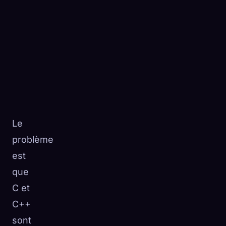
Le
problème
est
que
C et
C++
sont