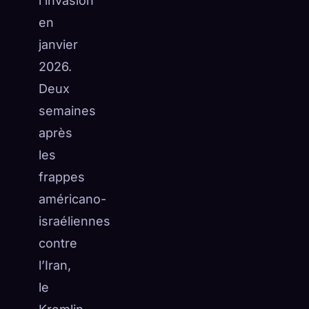
l’invasion
en
janvier
2026.
Deux
semaines
après
les
frappes
américano-
israéliennes
contre
l’Iran,
le