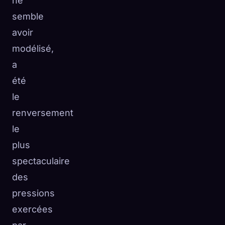
ne
semble
avoir
modélisé,
a
été
le
renversement
le
plus
spectaculaire
des
pressions
exercées