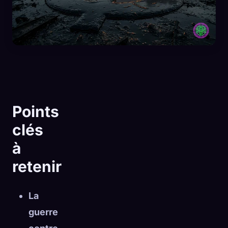
Points
clés
à
retenir
🧬
Xeno Database
×
La
Collectés :
0
/ 444
guerre
Collection
Comment capturer