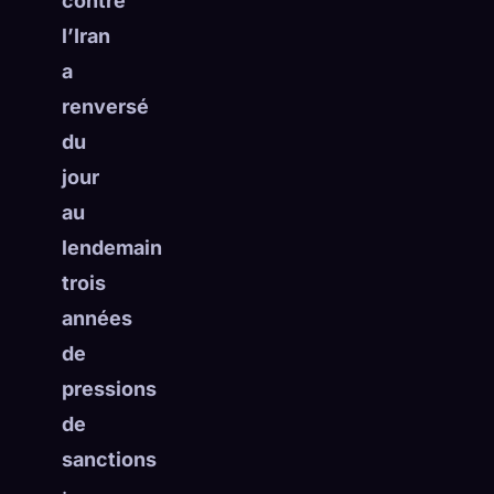
contre
☁️
Sauvegardez votre collection sur tous les appareils
l’Iran
Se connecter
a
renversé
DÉCOUVERT
ARCHÉTYPES
LE PLUS RARE
du
0
12
-
jour
au
lendemain
trois
années
de
pressions
de
sanctions