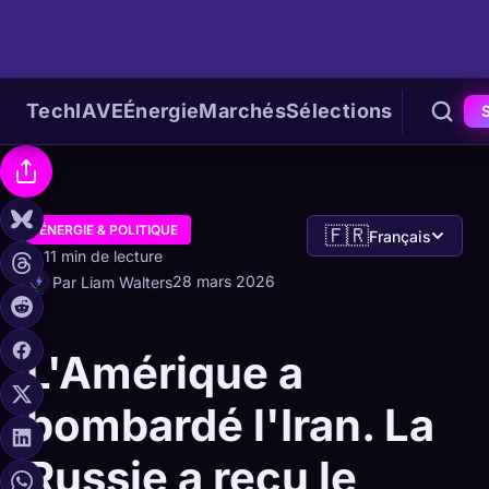
Tech
IA
VE
Énergie
Marchés
Sélections
ÉNERGIE & POLITIQUE
🇫🇷
Français
11 min de lecture
28 mars 2026
Par Liam Walters
L'Amérique a
bombardé l'Iran. La
Russie a reçu le