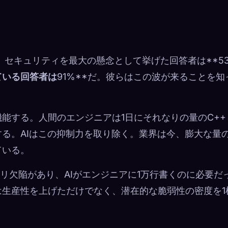
 セキュリティを最大の懸念として挙げた回答者は**5
ている回答者は
91%**だ。彼らはこの波が来ることを知
能する。人間のエンジニアは1日にそれなりの量のC++
る。AIはこの抑制力を取り除く。業界は今、膨大な量
ている。
リ欠陥があり、AIがエンジニアに1万行書くのに必要だ
は生産性を上げただけでなく、潜在的な脆弱性の密度を1