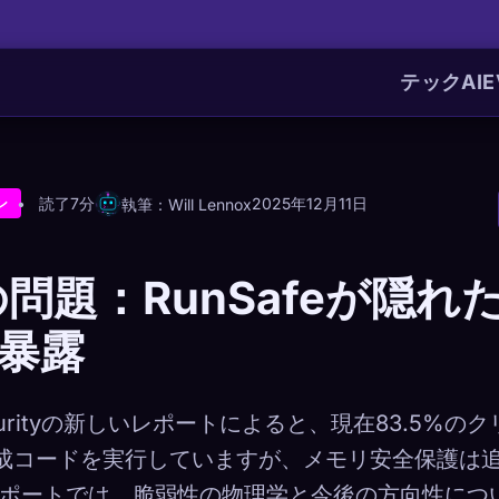
テック
AI
E
読了7分
2025年12月11日
執筆：Will Lennox
ン
問題：RunSafeが隠れた
暴露
Securityの新しいレポートによると、現在83.5%
生成コードを実行していますが、メモリ安全保護は
レポートでは、脆弱性の物理学と今後の方向性につ