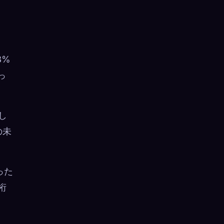
3%
っ
し
の未
った
桁