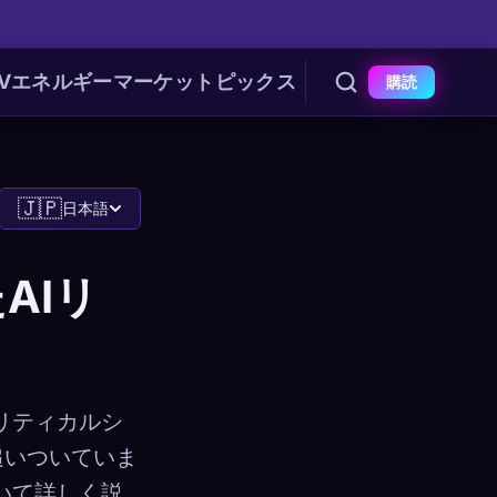
V
エネルギー
マーケット
ピックス
購読
🇯🇵
日本語
AIリ
のクリティカルシ
追いついていま
いて詳しく説