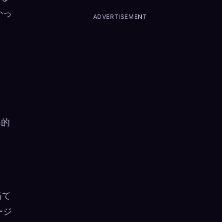
かっ
ADVERTISEMENT
率的
当て
ージ