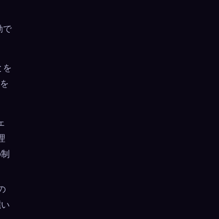
動で
とを
ンを
ェ
理
の制
の
灑い