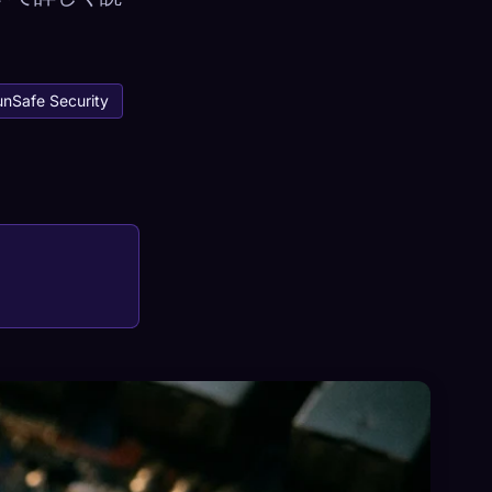
unSafe Security
×
サインイン