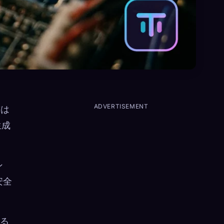
ADVERTISEMENT
書は
生成
ン
安全
る