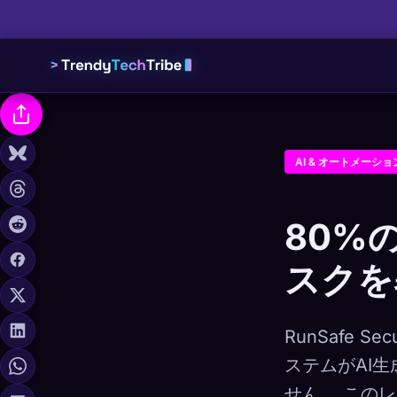
AI & オートメーショ
80%の
スクを
RunSafe 
ステムがAI
せん。 この