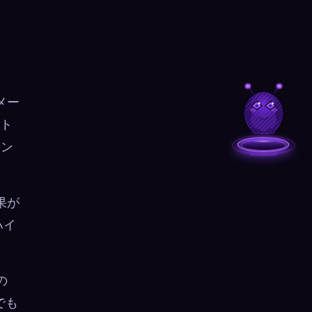
メー
ート
イン
果が
ハイ
の
でも