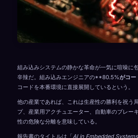
組み込みシステムの静かな革命が一気に喧噪に包まれた。
辛辣だ。組み込みエンジニアの**80.5%
がコー
コードを本番環境に直接展開しているという。
他の産業であれば、これは生産性の勝利を祝う
プ、産業用アクチュエーター、自動車のブレー
性の危険な分離を意味している。
報告書のタイトルは「
AI in Embedded Systems: 