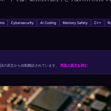
ems
Cybersecurity
AI Coding
Memory Safety
C++
R
tabase
3
キャプチャ方法
でコレクションを保存
英語の原文から自動翻訳されています。
英語の原文を読む
プ
最もレア
-