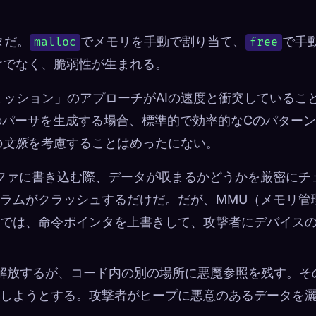
タだ。
でメモリを手動で割り当て、
で手
malloc
free
けでなく、脆弱性が生まれる。
スミッション」のアプローチがAIの速度と衝突しているこ
行のパーサを生成する場合、標準的で効率的なCのパター
の
文脈
を考慮することはめったにない。
バッファに書き込む際、データが収まるかどうかを厳密にチ
ラムがクラッシュするだけだ。だが、MMU（メモリ管
では、命令ポインタを上書きして、攻撃者にデバイス
しく解放するが、コード内の別の場所に悪魔参照を残す。そ
しようとする。攻撃者がヒープに悪意のあるデータを