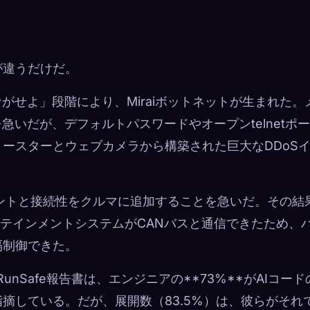
ン
が違うだけだ。
ながせよ」段階により、Miraiボットネットが生まれた。
急いだが、デフォルトパスワードやオープンtelnetポ
ースターとウェブカメラから構築された巨大なDDoS
メントと接続性をクルマに追加することを急いだ。その結
ンターテインメントシステムがCANバスと通信できたため、
隔制御できた。
nSafe報告書は、エンジニアの**73%**がAIコード
摘している。だが、展開数（83.5%）は、彼らがそれ