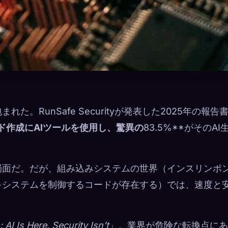
RunSafe Securityが発表した2025年の報告
ド作成にAIツールを使用し、驚異の
83.5%**がそのAI
局面だ。だが、組み込みシステムの世界（インスリンポ
キシステムを制御するコードが存在する）では、速度と
AI Is Here. Security Isn’t
」。業界が危険な転換点にあ