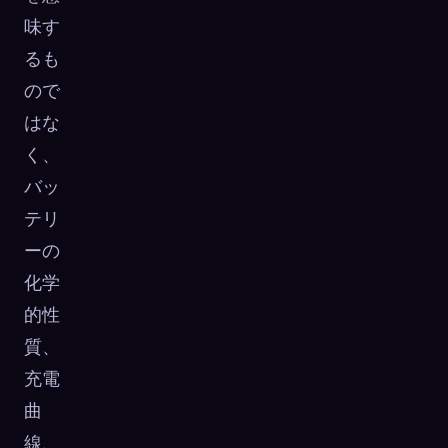
味す
るも
ので
はな
く、
バッ
テリ
ーの
化学
的性
質、
充電
曲
線、