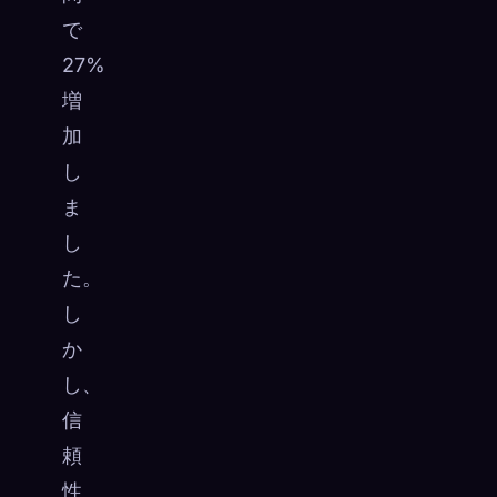
で
27%
増
加
し
ま
し
た。
し
か
し、
信
頼
性