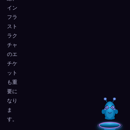
イン
フラ
スト
ラク
チャ
のエ
チケ
ット
も重
要に
なり
ま
す。