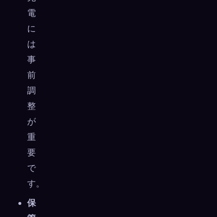
電
に
は
事
前
調
整
が
重
要
で
す。
保