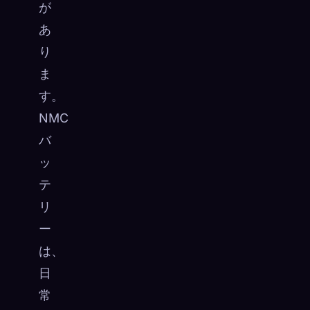
が
あ
り
ま
す。
NMC
バ
ッ
テ
リ
ー
は、
日
常