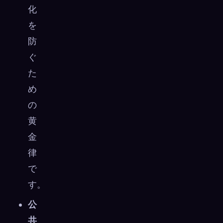
化
を
防
ぐ
た
め
の
黄
金
律
で
す。
公
共