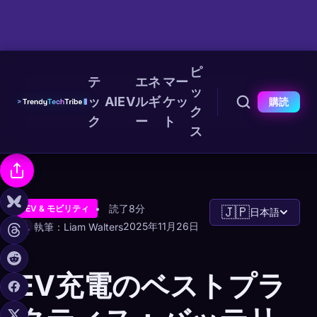
ピ
テ
エネ
マー
ッ
ッ
AI
EV
ルギ
ケッ
購読
ク
ク
ー
ト
ス
読了8分
EV & モビリティ
🇯🇵
日本語
2025年11月26日
執筆：Liam Walters
EV充電のベストプラ