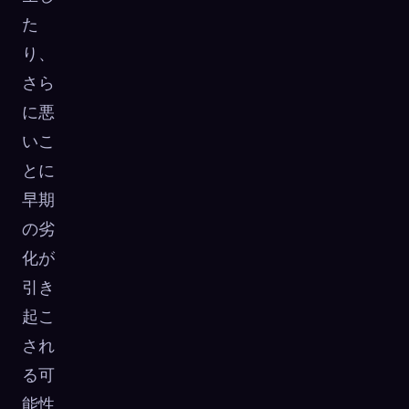
た
り、
さら
に悪
いこ
とに
早期
の劣
化が
引き
起こ
され
る可
能性