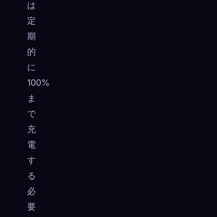
は
定
期
的
に
100%
ま
で
充
電
す
る
必
要