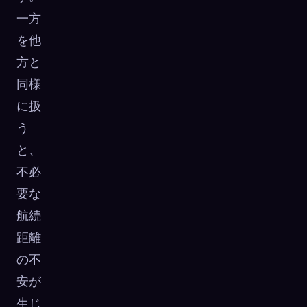
一方
を他
方と
同様
に扱
う
と、
不必
要な
航続
距離
の不
安が
生じ