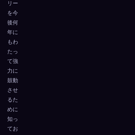
リー
を今
後何
年に
もわ
たっ
て強
力に
鼓動
させ
るた
めに
知っ
てお