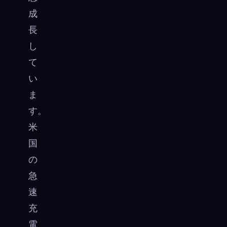
成
長
し
て
い
ま
す。
米
国
の
急
速
充
電