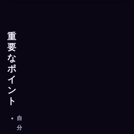
重
要
な
ポ
イ
ン
ト
🧬
Xeno Database
×
自
収集済み:
0
/ 444
分
コレクション
キャプチャ方法