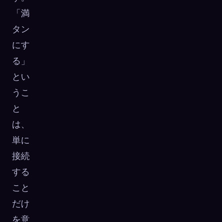
「満
タン
にす
る」
とい
うこ
と
は、
単に
接続
する
こと
だけ
を意