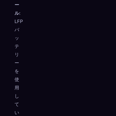
ー
ル
:
LFP
バ
ッ
テ
リ
ー
を
使
用
し
て
い