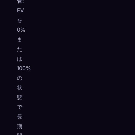
管
:
EV
を
0%
ま
た
は
100%
の
状
態
で
長
期