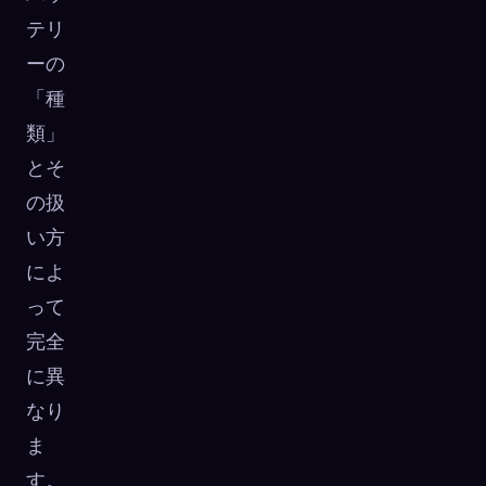
テリ
ーの
「種
類」
とそ
の扱
い方
によ
って
完全
に異
なり
ま
す。