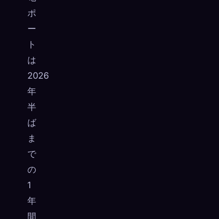
ポ
ー
ト
は
2026
年
半
ば
ま
で
の
1
年
間