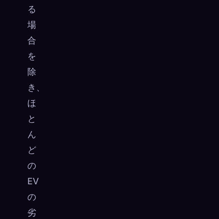
る
場
合
を
除
き、
ほ
と
ん
ど
の
EV
の
劣