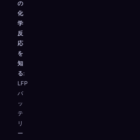
の
☁️
すべてのデバイスでコレクションを保存
化
サインイン
学
反
発見済み
アーキタイプ
最もレア
0
12
-
応
を
知
る
:
LFP
バ
ッ
テ
リ
ー