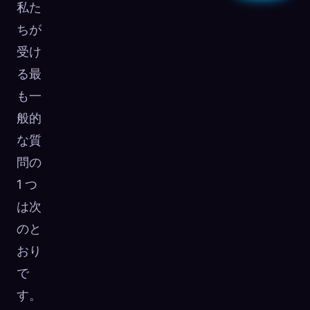
私た
ちが
受け
る最
も一
般的
な質
問の
1 つ
は次
のと
おり
で
す。