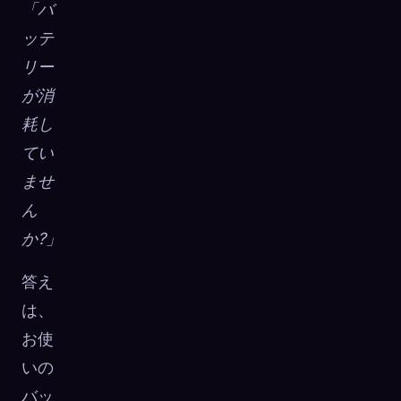
「バ
ッテ
リー
が消
耗し
てい
ませ
ん
か?」
答え
は、
お使
いの
バッ