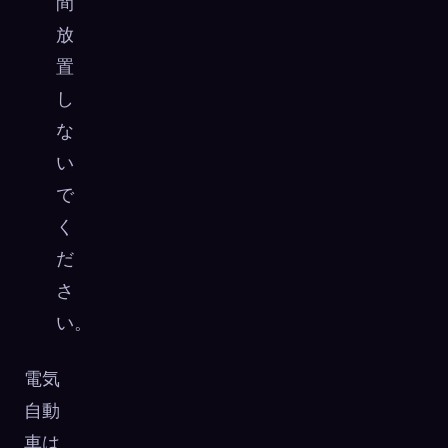
間
放
置
し
な
い
で
く
だ
さ
い。
電気
自動
車は