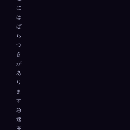
に
は
ば
ら
つ
き
が
あ
り
ま
す。
急
速
充