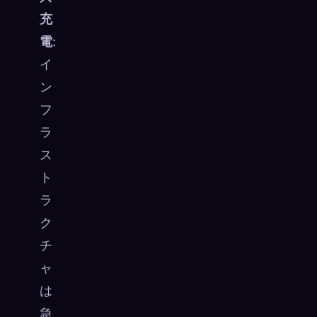
充
電
:
イ
ン
フ
ラ
ス
ト
ラ
ク
チ
ャ
は
急