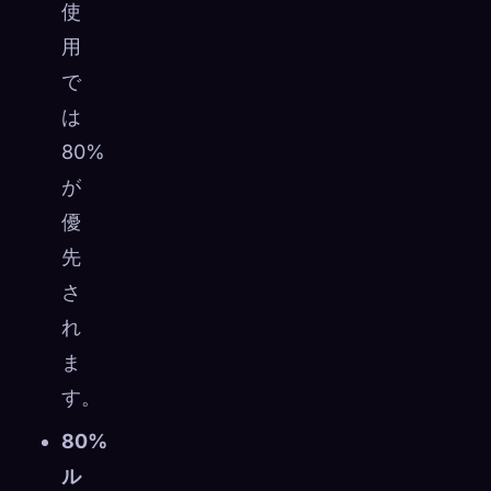
使
用
で
は
80%
が
優
先
さ
れ
ま
す。
80%
ル