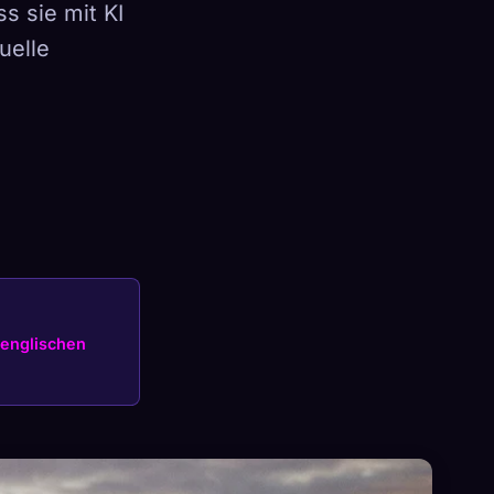
s sie mit KI
uelle
×
Anmelden
englischen