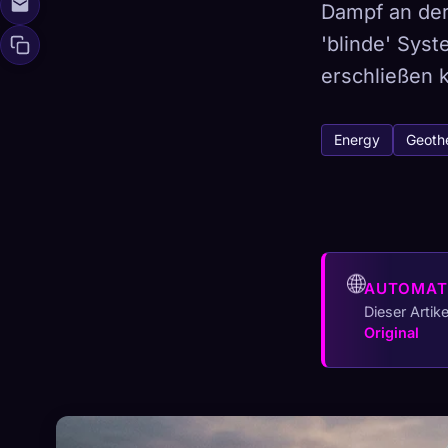
Dampf an der
'blinde' Sys
erschließen 
🧬
Xeno Da
Gesammelt:
0
/ 
Energy
Geoth
Kollektion
☁️
Speichere deine 
ENTDECKT
ARCH
🌐
AUTOMAT
0
12
Dieser Artik
Original