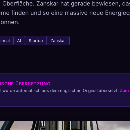
 Oberfläche. Zanskar hat gerade bewiesen, das
teme finden und so eine massive neue Energieq
können.
tabase
441
ermal
AI
Startup
Zanskar
So erfasst du
Sammlung auf allen Geräten
ETYPEN
SELTENSTE
ISCHE ÜBERSETZUNG
-
el wurde automatisch aus dem englischen Original übersetzt.
Zum 