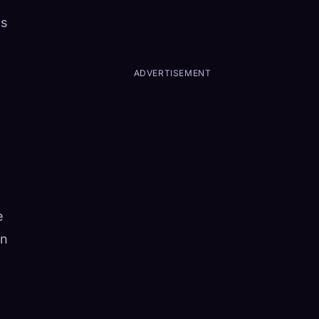
us
ADVERTISEMENT
e
in