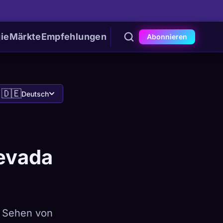
ie
Märkte
Empfehlungen
Abonnieren
🇩🇪
Deutsch
evada
s Sehen von