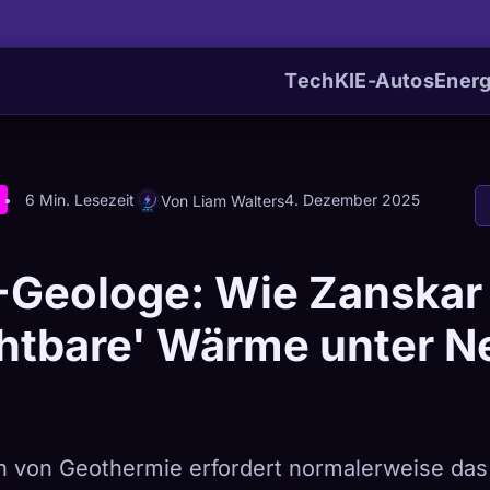
Tech
KI
E-Autos
Energ
6 Min. Lesezeit
4. Dezember 2025
Von Liam Walters
-Geologe: Wie Zanskar
chtbare' Wärme unter N
n von Geothermie erfordert normalerweise da