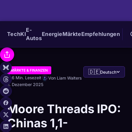
E-
Tech
KI
Energie
Märkte
Empfehlungen
Autos
MÄRKTE & FINANZEN
🇩🇪
Deutsch
6 Min. Lesezeit
Von Liam Walters
5. Dezember 2025
Moore Threads IPO:
Chinas 1,1-