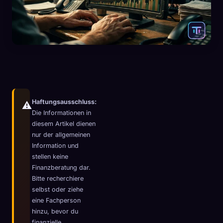
Haftungsausschluss:
⚠️
Die Informationen in
diesem Artikel dienen
nur der allgemeinen
Information und
stellen keine
Finanzberatung dar.
Bitte recherchiere
🧬
Xeno Database
×
selbst oder ziehe
Gesammelt:
0
/ 443
eine Fachperson
hinzu, bevor du
Kollektion
So erfasst du
finanzielle