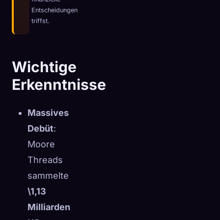
Entscheidungen
☁️
Speichere deine Sammlung auf allen Geräten
triffst.
Anmelden
ENTDECKT
ARCHETYPEN
SELTENSTE
Wichtige
0
12
-
Erkenntnisse
Massives
Debüt
:
Moore
Threads
sammelte
\1,13
Milliarden