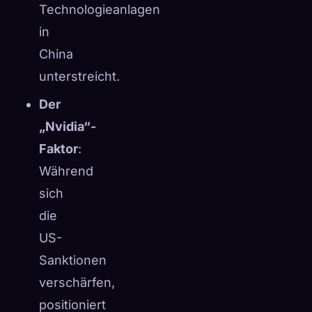
Technologieanlagen
in
China
unterstreicht.
Der
„Nvidia“-
Faktor
:
Während
sich
die
US-
Sanktionen
verschärfen,
positioniert