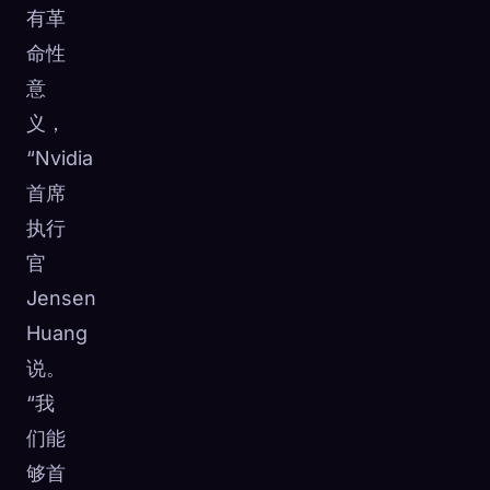
有革
命性
意
义，
“Nvidia
首席
执行
官
Jensen
Huang
说。
“我
们能
够首