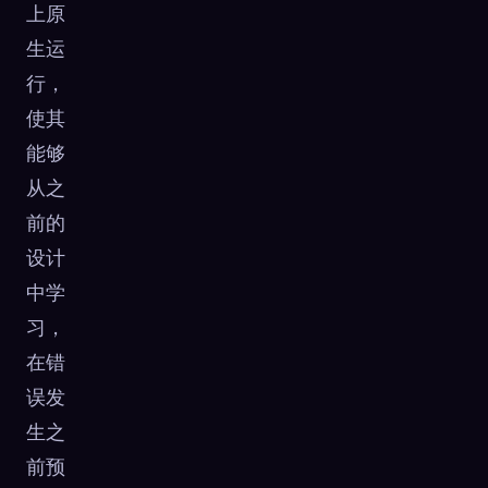
上原
生运
行，
使其
能够
从之
前的
设计
中学
习，
在错
误发
生之
前预