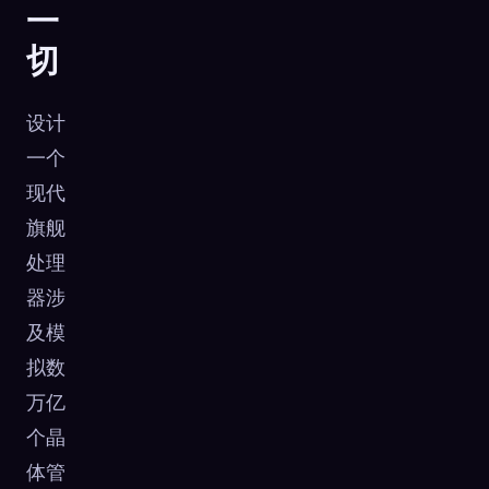
一
切
设计
一个
现代
旗舰
处理
器涉
及模
拟数
万亿
个晶
体管