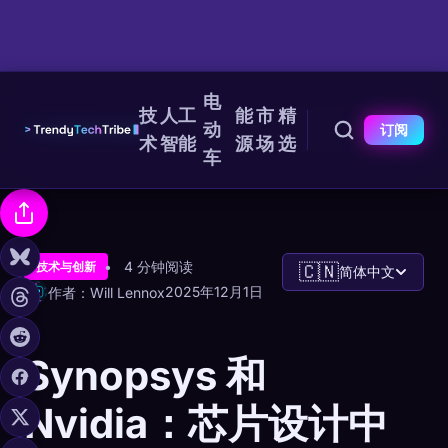
电
技
人工
能
市
精
动
订阅
术
智能
源
场
选
车
4 分钟阅读
技术与创新
🇨🇳
简体中文
2025年12月1日
作者：Will Lennox
Synopsys 和
Nvidia：芯片设计中