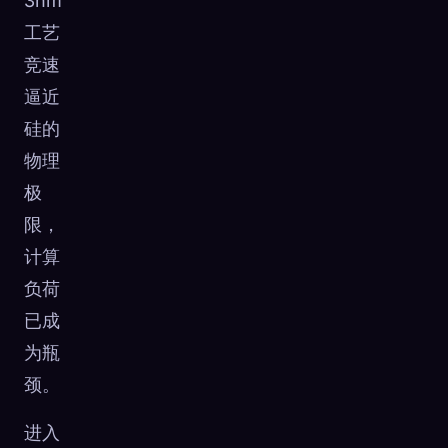
3nm
工艺
竞速
逼近
硅的
物理
极
限，
计算
负荷
已成
为瓶
颈。
进入