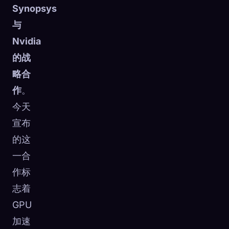
Synopsys
与
Nvidia
的战
略合
作
。
今天
宣布
的这
一合
作标
志着
GPU
加速