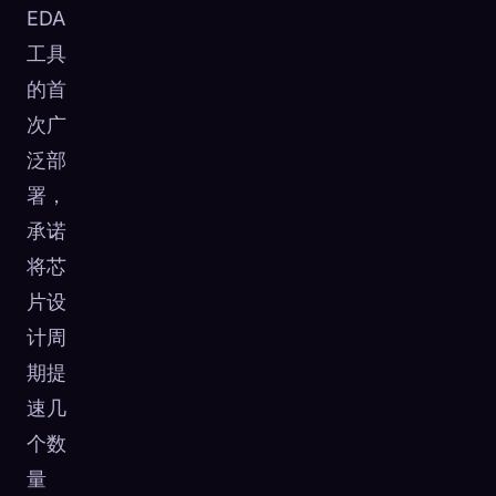
EDA
工具
的首
次广
泛部
署，
承诺
将芯
片设
计周
期提
速几
个数
量