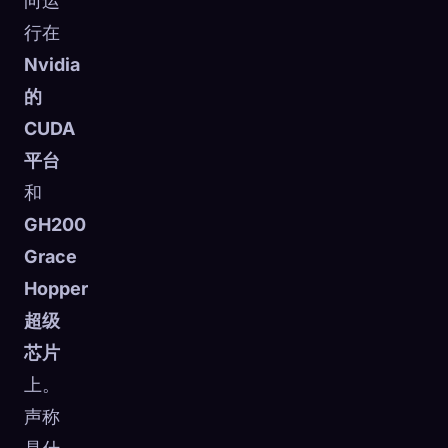
向运
行在
Nvidia
的
CUDA
平台
和
GH200
Grace
Hopper
超级
芯片
上。
声称