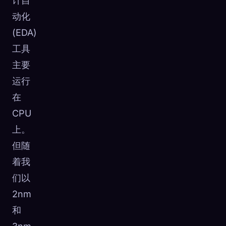
计自
动化
☁️
在各个设备间保存你的收集
登录
(EDA)
工具
已发现
原型
最稀有
主要
0
12
-
运行
在
CPU
上。
但随
着我
们以
2nm
和