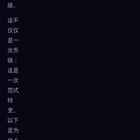
级。
这不
仅仅
是一
次升
级；
这是
一次
范式
转
变。
以下
是为