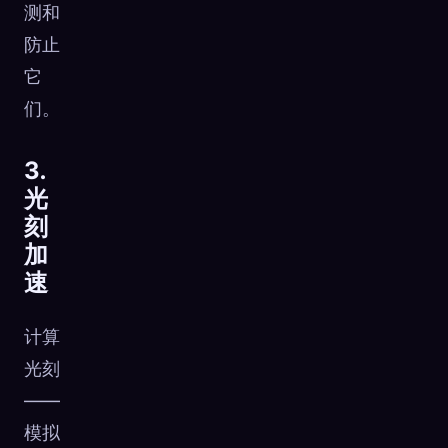
测和
防止
它
们。
3.
光
刻
加
速
计算
光刻
——
模拟