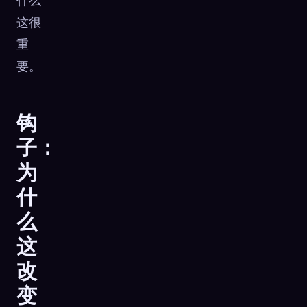
什么
这很
重
要。
钩
子：
为
什
么
这
改
变