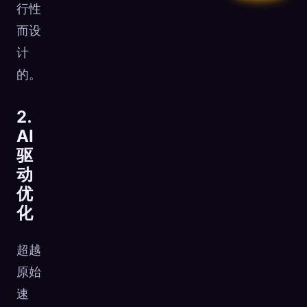
行性
而设
计
的。
2.
AI
驱
动
优
化
超越
原始
速