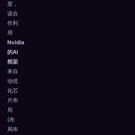
度，
该合
作利
用
Nvidia
的AI
框架
来自
动优
化芯
片布
局
(布
局布