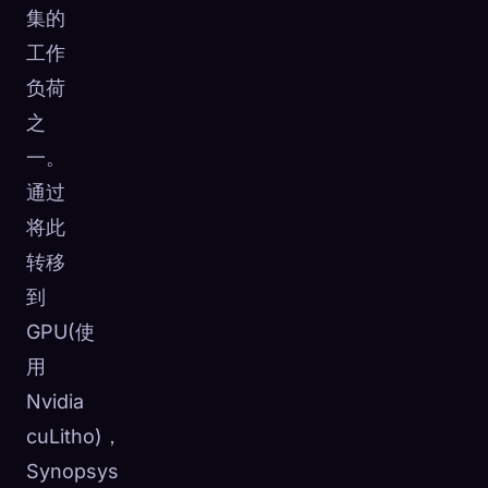
集的
工作
负荷
之
一。
通过
将此
转移
到
GPU(使
用
Nvidia
cuLitho)，
Synopsys