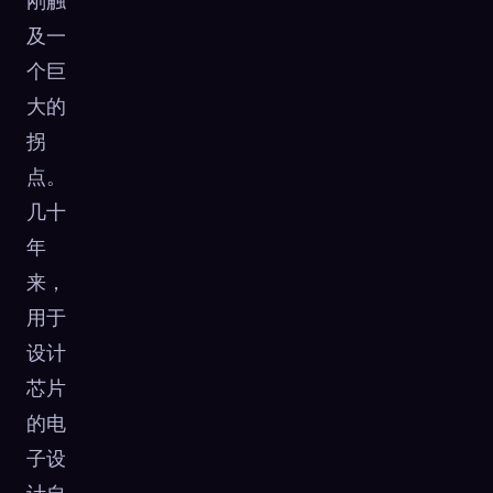
刚触
及一
个巨
大的
拐
点。
几十
年
来，
用于
设计
芯片
🧬
Xeno Database
×
的电
已收集：
0
/ 443
子设
收集
如何捕获