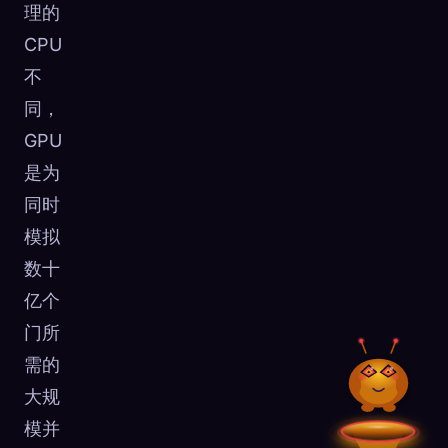
理的
CPU
不
同，
GPU
是为
同时
模拟
数十
亿个
门所
需的
大规
模并