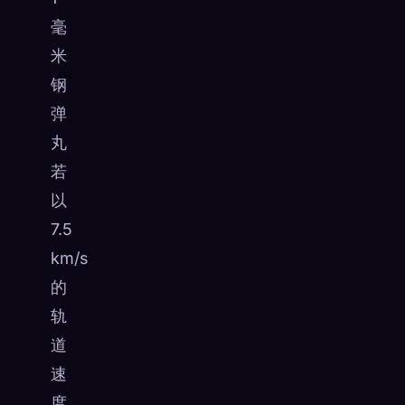
毫
米
钢
弹
丸
若
以
7.5
km/s
的
轨
道
速
度