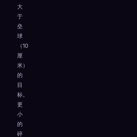
大
于
垒
球
（10
厘
米）
的
目
标。
更
小
的
碎