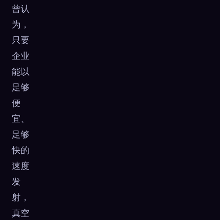
曾认
为，
只要
企业
能以
足够
便
宜、
足够
快的
速度
发
射，
真空