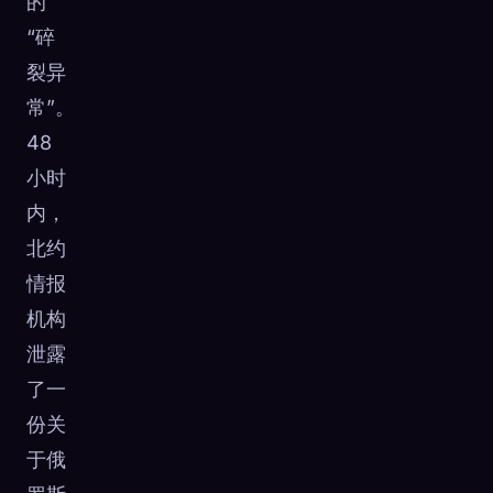
的
“碎
裂异
常”。
48
小时
内，
北约
情报
机构
泄露
了一
份关
于俄