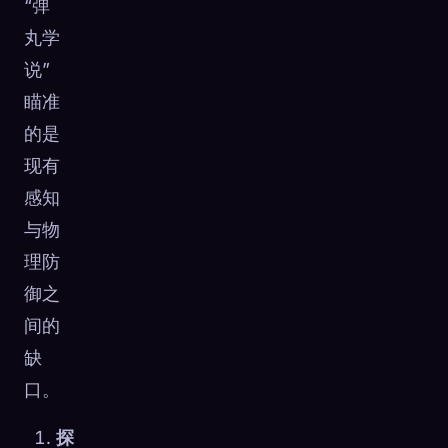
“弹
丸学
说”
瞄准
的是
现有
感知
与物
理防
御之
间的
缺
口。
探