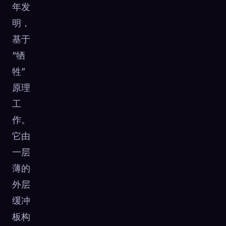
年发
明，
基于
“牺
牲”
原理
工
作。
它由
一层
薄的
外层
缓冲
板构