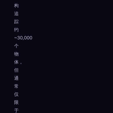
构
追
踪
约
~30,000
个
物
体，
但
通
常
仅
限
于