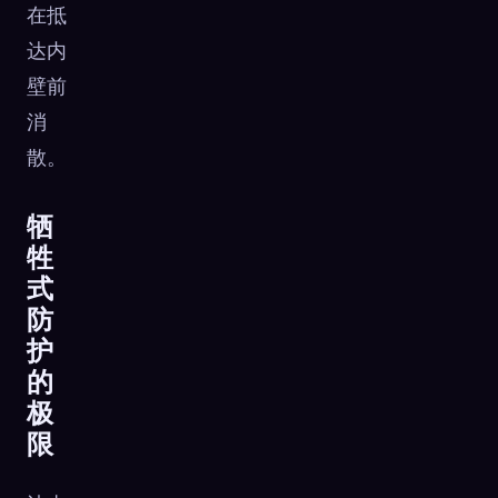
在抵
达内
壁前
消
散。
牺
牲
式
防
护
的
极
限