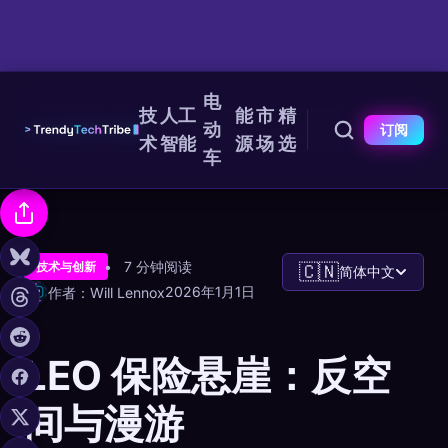
电
技
人工
能
市
精
动
订阅
术
智能
源
场
选
车
7 分钟阅读
技术与创新
🇨🇳
简体中文
2026年1月1日
作者：Will Lennox
LEO 保险悬崖：反空
间与漫游