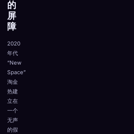
的
屏
障
2020
年代
“New
Space”
淘金
热建
立在
🧬
一个
Xeno Database
×
已收集：
0
/ 443
无声
的假
收集
如何捕获