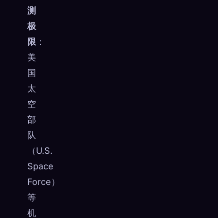
测
极
限
：
美
国
太
空
部
队
（U.S.
Space
Force）
等
机