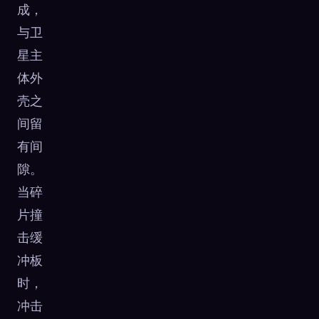
成，
与卫
星主
体外
壳之
间留
有间
隙。
当碎
片撞
击缓
冲板
时，
冲击