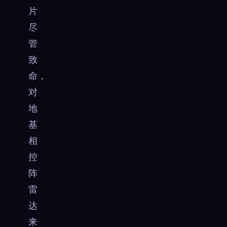
片
尽
管
致
命，
对
地
基
相
控
阵
雷
达
来