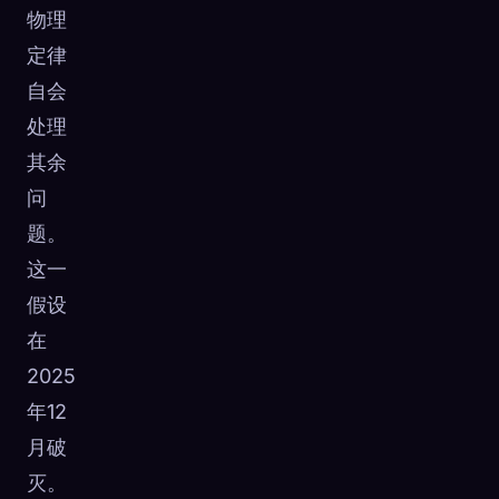
物理
定律
自会
处理
其余
问
题。
这一
假设
在
2025
年12
月破
灭。