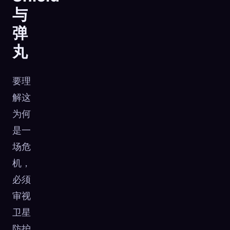
与
弹
丸
要理
解这
为何
是一
场危
机，
必须
审视
卫星
防护