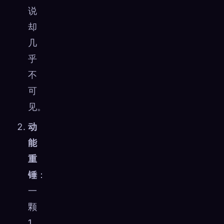
说
却
几
乎
不
可
见。
动
能
重
锤
：
一
颗
1