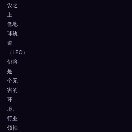
设之
☁️
在各个设备间保存你的收集
上：
登录
低地
已发现
原型
最稀有
球轨
0
12
-
道
（LEO）
仍将
是一
个无
害的
环
境。
行业
领袖