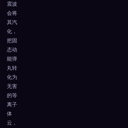
震波
会将
其汽
化，
把固
态动
能弹
丸转
化为
无害
的等
离子
体
云，