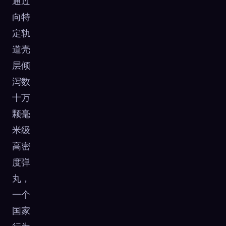
通过
向特
定轨
道壳
层倾
泻数
十万
颗毫
米级
高密
度弹
丸，
一个
国家