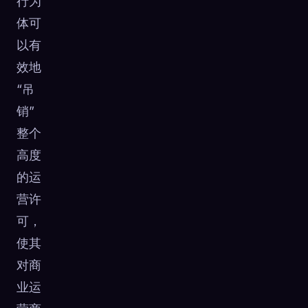
行为
体可
以有
效地
“吊
销”
整个
高度
的运
营许
可，
使其
对商
业运