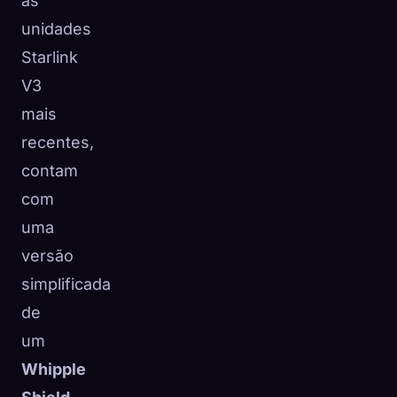
as
unidades
Starlink
V3
mais
recentes,
contam
com
uma
versão
simplificada
de
um
Whipple