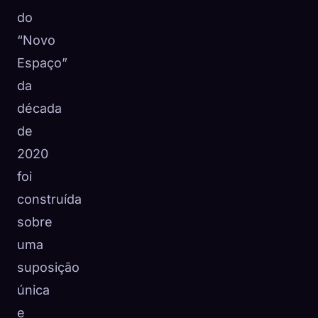
do
☁️
Salve sua coleção em todos os dispositivos
“Novo
Entrar
Espaço”
DESCOBERTO
ARQUÉTIPOS
MAIS RARO
da
0
12
-
década
de
2020
foi
construída
sobre
uma
suposição
única
e