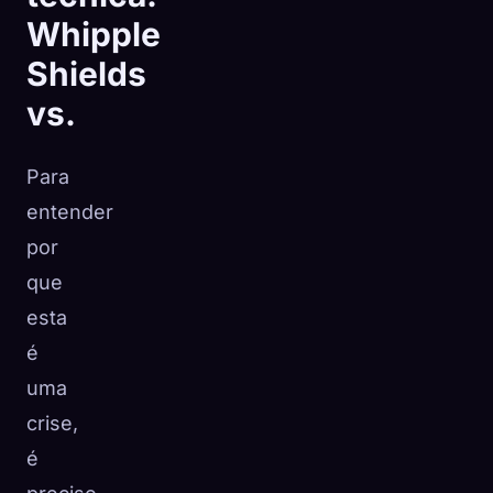
Whipple
Shields
vs.
Para
entender
por
que
esta
é
uma
crise,
é