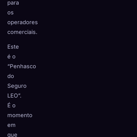
para
os
operadores
comerciais.
Este
é o
“Penhasco
do
Seguro
LEO”.
É o
momento
em
que