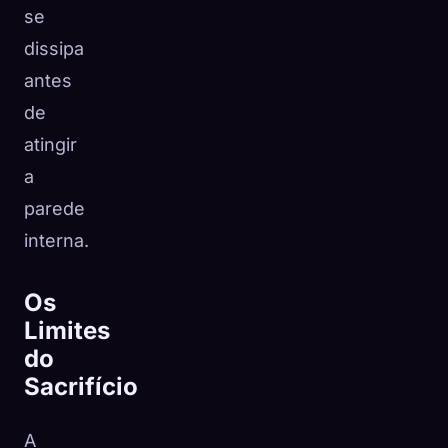
se
dissipa
antes
de
atingir
a
parede
interna.
Os
Limites
do
Sacrifício
A