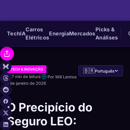
Carros
Picks &
Tech
IA
Energia
Mercados
Elétricos
Análises
TECH & INOVAÇÃO
🇧🇷
Português
7 min de leitura
Por Will Lennox
1 de janeiro de 2026
O Precipício do
Seguro LEO: