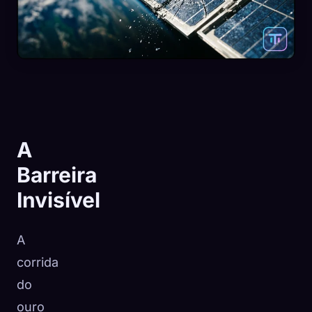
A
Barreira
Invisível
A
🧬
Xeno Database
×
corrida
Coletados:
0
/ 441
do
ouro
Coleção
Como capturar