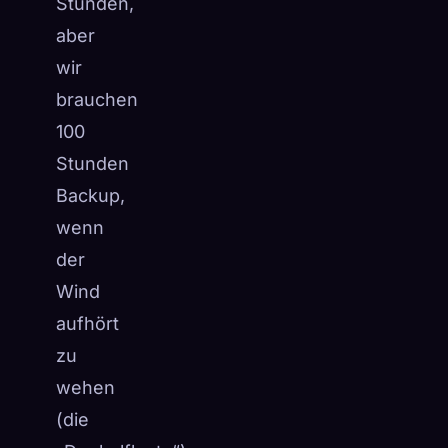
Stunden,
☁️
Speichere deine Sammlung auf allen Geräten
aber
Anmelden
wir
brauchen
ENTDECKT
ARCHETYPEN
SELTENSTE
0
12
-
100
Stunden
Backup,
wenn
der
Wind
aufhört
zu
wehen
(die