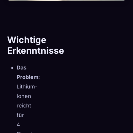
Wichtige
Erkenntnisse
Das
Problem
:
Lithium-
Ionen
reicht
🧬
Xeno Database
×
für
Gesammelt:
0
/ 443
4
Kollektion
So erfasst du