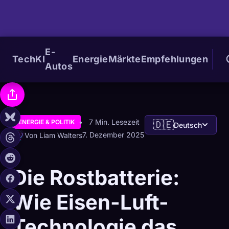
E-
Tech
KI
Energie
Märkte
Empfehlungen
Autos
7 Min. Lesezeit
ENERGIE & POLITIK
🇩🇪
Deutsch
7. Dezember 2025
Von Liam Walters
Die Rostbatterie:
Wie Eisen-Luft-
Technologie das