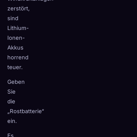
zerstört,
sind
Lithium-
Ionen-
Akkus
horrend
teuer.
Geben
Sie
die
„Rostbatterie“
ein.
Es