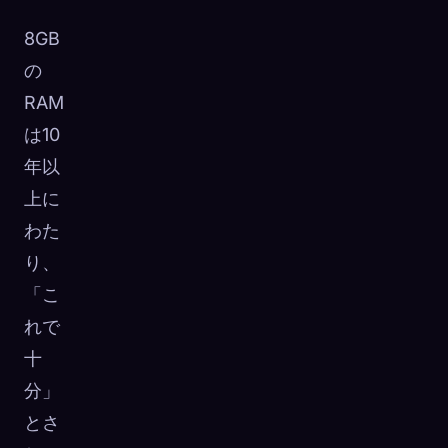
8GB
の
RAM
は10
年以
上に
わた
り、
「こ
れで
十
🧬
Xeno Database
×
分」
収集済み:
0
/ 443
とさ
コレクション
キャプチャ方法