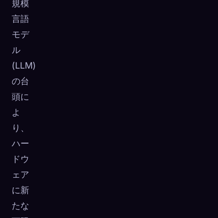
規模
言語
モデ
ル
(LLM)
の台
頭に
よ
り、
ハー
ドウ
ェア
に新
たな