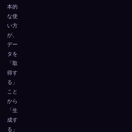
本的
な使
い方
が、
デー
タを
「取
得す
る」
こと
から
「生
成す
る」