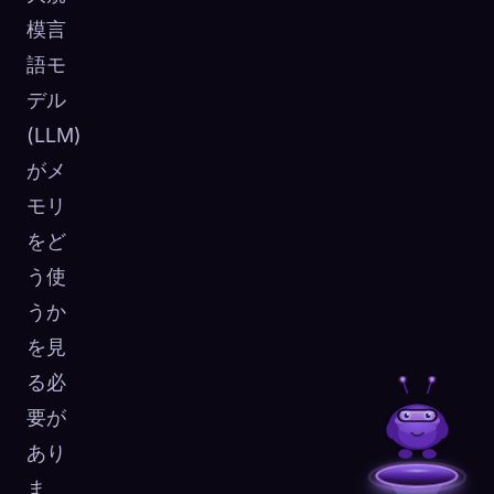
模言
語モ
デル
(LLM)
がメ
モリ
をど
う使
うか
を見
る必
要が
あり
ま