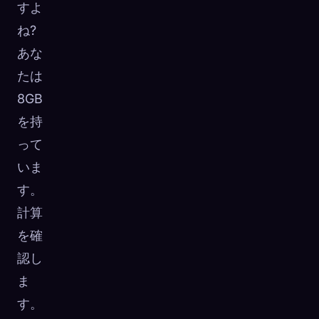
すよ
ね?
あな
たは
8GB
を持
って
いま
す。
計算
を確
認し
ま
す。