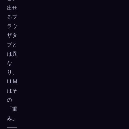
出せ
るブ
ラウ
ザタ
ブと
は異
な
り、
LLM
はそ
の
「重
み」
——