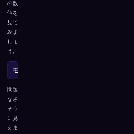
の数
値を
見て
みま
しょ
う。
モデルサイズ
\text{モデルサイズ} \approx 80\text{億
≈
80
億パラメータ
×
0.5
バ
問題
なさ
そう
に見
えま