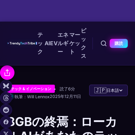
ピ
テ
エネ
マー
ッ
ッ
AI
EV
ルギ
ケッ
購読
ク
ク
ー
ト
ス
読了6分
テック & イノベーション
🇯🇵
日本語
2025年12月11日
執筆：Will Lennox
8GBの終焉：ローカ