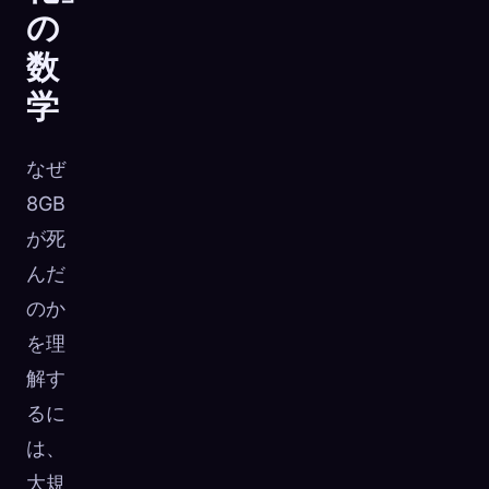
の
数
学
なぜ
8GB
が死
んだ
のか
を理
解す
るに
は、
大規