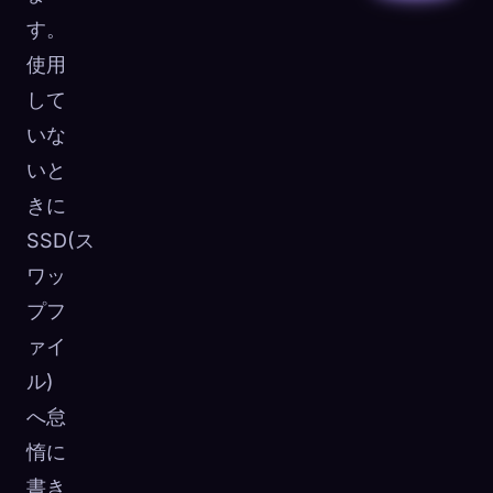
す。
使用
して
いな
いと
きに
SSD(ス
ワッ
プフ
ァイ
ル)
へ怠
惰に
書き