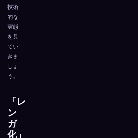
技術
的な
実態
を見
てい
きま
しょ
う。
「レ
ン
ガ
化」