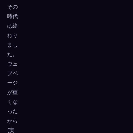
その
時代
は終
わり
まし
た。
ウェ
ブペ
ージ
が重
くな
った
から
(実