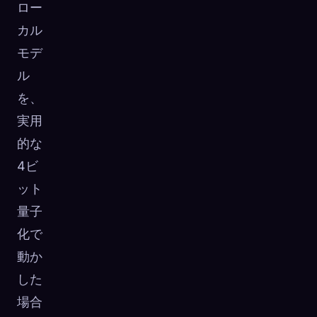
ロー
カル
モデ
ル
を、
実用
的な
4ビ
ット
量子
化で
動か
した
場合