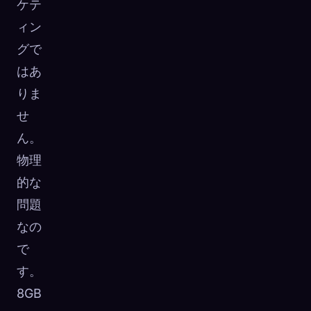
ケテ
ィン
グで
はあ
りま
せ
ん。
物理
的な
問題
なの
で
す。
8GB