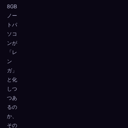
8GB
ノー
トパ
ソコ
ンが
「レ
ン
ガ」
と化
しつ
つあ
るの
か、
その