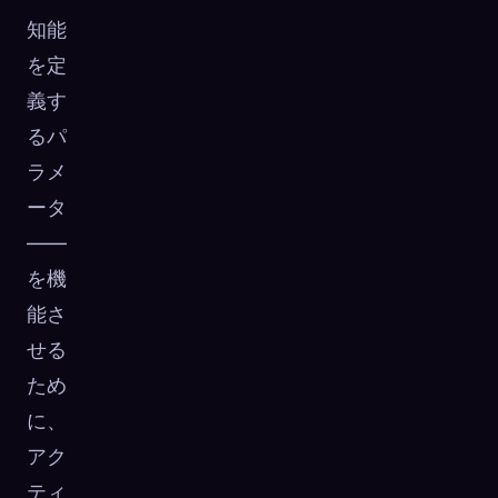
知能
を定
義す
るパ
ラメ
ータ
——
を機
能さ
せる
ため
に、
アク
ティ