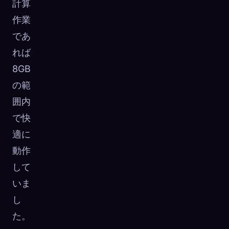
計算
作業
であ
れば
8GB
の範
囲内
で快
適に
動作
して
いま
し
た。