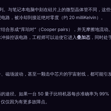
定网格排列。与笔记本电脑中刻在硅片上的微型晶体管不同，这
被冷却到接近绝对零度（约 20 milliKelvin）。
形成“库珀对”（Cooper pairs），并无摩擦地流动
脉冲操控该电路，工程师可以迫使它进入
叠加态
，同时处
子、磁场波动，甚至一颗击中芯片的宇宙射线，都可能引
途径。如果一台 50 量子比特机器每步准确率为 99%
低，仅仅因为有更多故障点。