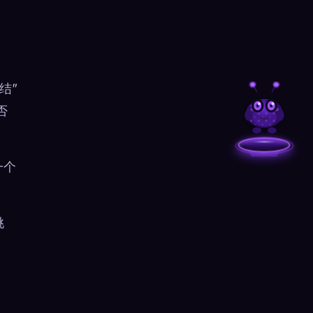
结”
否
一个
挑