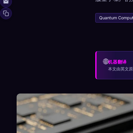
Quantum Comput
🧬
Xeno Da
已收集：
0
/ 443
收集
如
🌐
机器翻译
☁️
在各个设备间保存
本文由英文
已发现
原型
最稀有
0
12
-