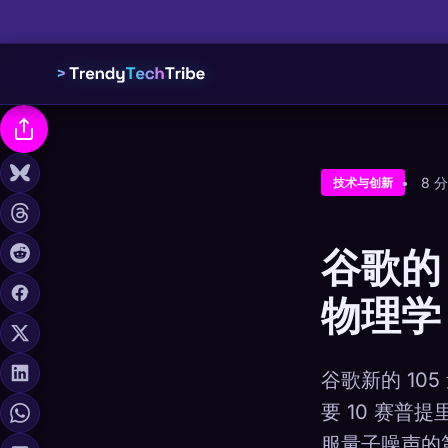
8 
技术与创新
谷歌的
物理学
谷歌新的 10
要 10 赛
服量子噪声的