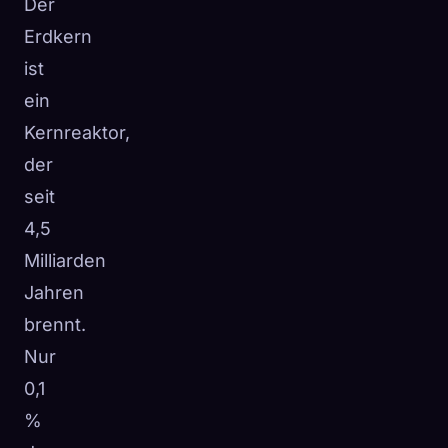
Der
Erdkern
ist
ein
Kernreaktor,
der
seit
4,5
Milliarden
Jahren
brennt.
Nur
0,1
%