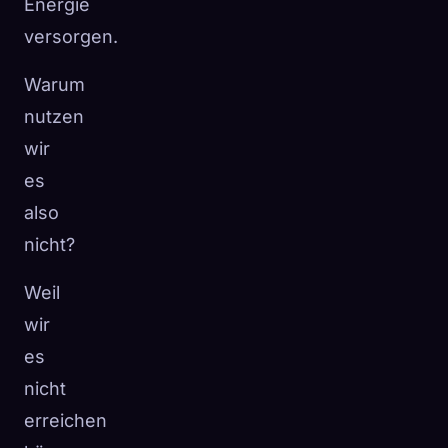
Energie
versorgen.
Warum
nutzen
wir
es
also
nicht?
Weil
wir
es
nicht
erreichen