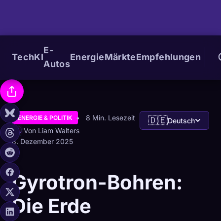
E-
Tech
KI
Energie
Märkte
Empfehlungen
Autos
8 Min. Lesezeit
ENERGIE & POLITIK
🇩🇪
Deutsch
Von Liam Walters
8. Dezember 2025
Gyrotron-Bohren:
Die Erde