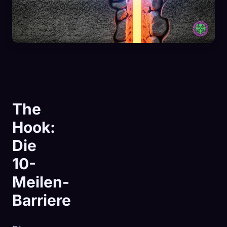
The
Hook:
Die
10-
Meilen-
🧬
Xeno Database
×
Barriere
Gesammelt:
0
/ 443
Kollektion
So erfasst du