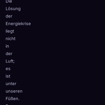
Die
☁️
Speichere deine Sammlung auf allen Geräten
Lösung
Anmelden
der
Energiekrise
ENTDECKT
ARCHETYPEN
SELTENSTE
0
12
-
liegt
nicht
in
der
Luft;
es
ist
unter
unseren
Füßen.