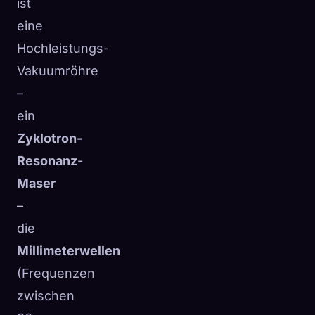
ist
eine
Hochleistungs-
Vakuumröhre
–
ein
Zyklotron-
Resonanz-
Maser
–
die
Millimeterwellen
(Frequenzen
zwischen