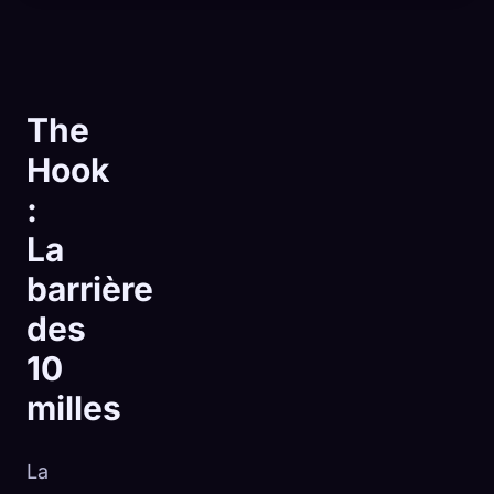
The
Hook
:
La
barrière
des
10
milles
🧬
Xeno Database
×
Collectés :
0
/ 441
La
Collection
Comment capturer