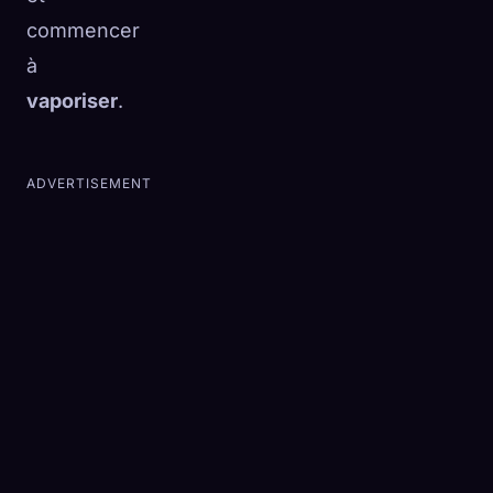
commencer
à
vaporiser
.
ADVERTISEMENT