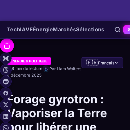
Tech
IA
VE
Énergie
Marchés
Sélections
ÉNERGIE & POLITIQUE
🇫🇷
Français
8 min de lecture
Par Liam Walters
8 décembre 2025
Forage gyrotron :
Vaporiser la Terre
pour libérer une