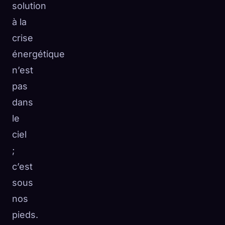
solution
☁️
Sauvegardez votre collection sur tous les appareils
à la
Se connecter
crise
énergétique
DÉCOUVERT
ARCHÉTYPES
LE PLUS RARE
0
12
-
n’est
pas
dans
le
ciel
;
c’est
sous
nos
pieds.