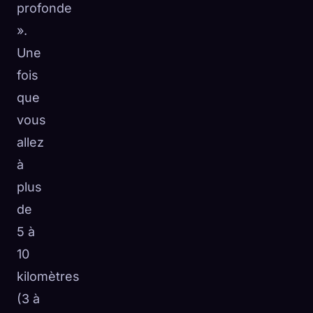
profonde
».
Une
fois
que
vous
allez
à
plus
de
5 à
10
kilomètres
(3 à