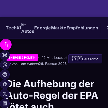
E-
Tech
KI
Energie
Märkte
Empfehlungen
Autos
12 Min. Lesezeit
ENERGIE & POLITIK
🇩🇪
Deutsch
26. Februar 2026
Von Liam Walters
Die Aufhebung der
Auto-Regel der EPA
tötet auch