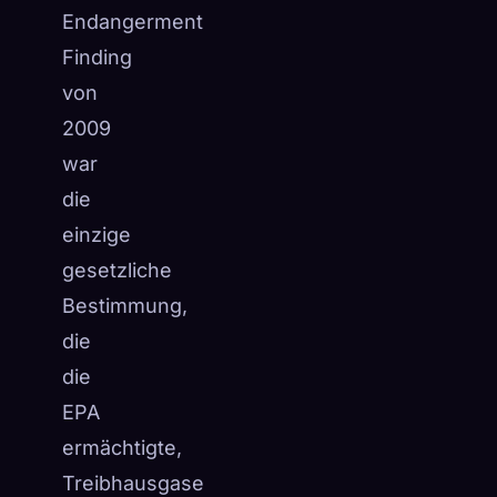
Endangerment
☁️
Speichere deine Sammlung auf allen Geräten
Finding
Anmelden
von
ENTDECKT
ARCHETYPEN
SELTENSTE
2009
0
12
-
war
die
einzige
gesetzliche
Bestimmung,
die
die
EPA
ermächtigte,
Treibhausgase