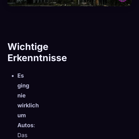
Wichtige
Erkenntnisse
Es
ging
nie
wirklich
🧬
Xeno Database
um
×
Gesammelt:
0
/ 444
Autos
:
Das
Kollektion
So erfasst du