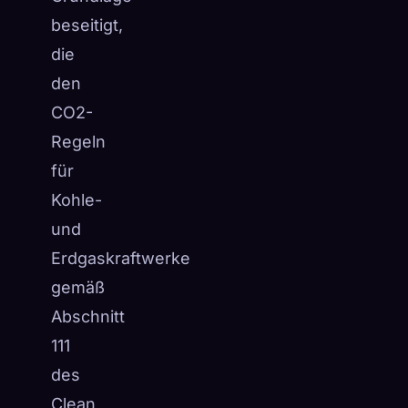
beseitigt,
die
den
CO2-
Regeln
für
Kohle-
und
Erdgaskraftwerke
gemäß
Abschnitt
111
des
Clean