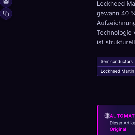
Lockheed Mar
gewann 40 % 
Aufzeichnung
Technologie 
🧬
Xeno Da
Gesammelt:
0
/ 
ist strukturel
Kollektion
Semiconductors
☁️
Speichere deine 
Lockheed Martin
ENTDECKT
ARCH
0
12
🌐
AUTOMAT
Dieser Artik
Original