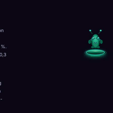
on
 %.
0,3
g
m
n-