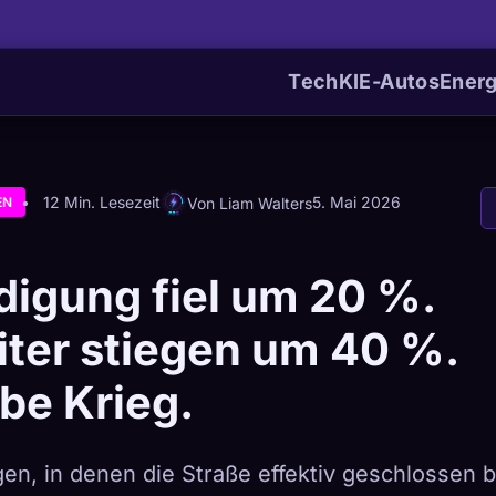
Tech
KI
E-Autos
Energ
12 Min. Lesezeit
5. Mai 2026
Von Liam Walters
EN
digung fiel um 20 %.
iter stiegen um 40 %.
be Krieg.
en, in denen die Straße effektiv geschlossen bl