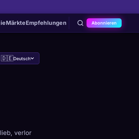
ie
Märkte
Empfehlungen
Abonnieren
🇩🇪
Deutsch
ieb, verlor