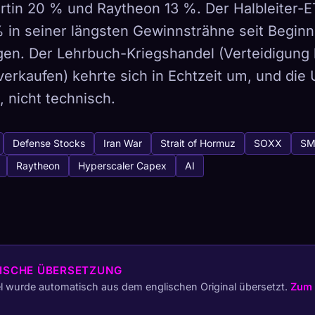
tin 20 % und Raytheon 13 %. Der Halbleiter-
in seiner längsten Gewinnsträhne seit Beginn
en. Der Lehrbuch-Kriegshandel (Verteidigung 
verkaufen) kehrte sich in Echtzeit um, und di
tabase
445
l, nicht technisch.
So erfasst du
Defense Stocks
Iran War
Strait of Hormuz
SOXX
S
Sammlung auf allen Geräten
Raytheon
Hyperscaler Capex
AI
ETYPEN
SELTENSTE
-
ISCHE ÜBERSETZUNG
el wurde automatisch aus dem englischen Original übersetzt.
Zum 