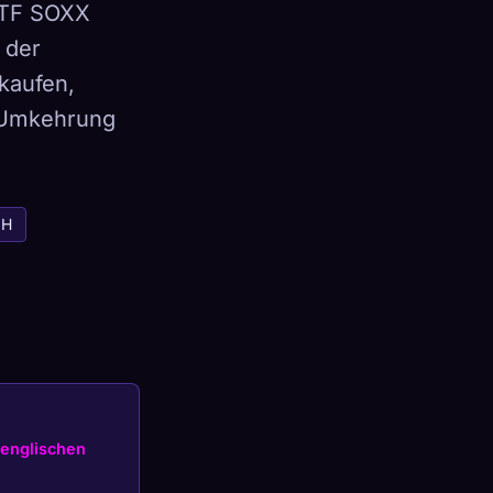
ETF SOXX
 der
kaufen,
e Umkehrung
×
MH
Anmelden
englischen