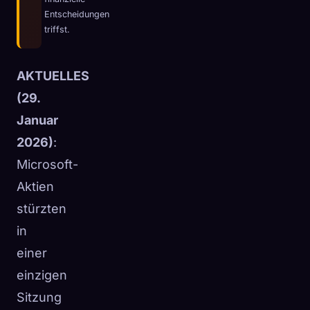
Entscheidungen
☁️
Speichere deine Sammlung auf allen Geräten
triffst.
Anmelden
AKTUELLES
ENTDECKT
ARCHETYPEN
SELTENSTE
0
12
-
(29.
Januar
2026)
:
Microsoft-
Aktien
stürzten
in
einer
einzigen
Sitzung