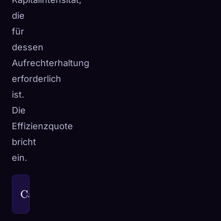
die
für
dessen
Aufrechterhaltung
erforderlich
ist.
Die
Effizienzquote
bricht
ein.
Capital Expenditures
\text{Capex Intensity} = \frac{\text{Ca
Capex Intensity
=
Total Revenue