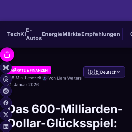
E-
Tech
KI
Energie
Märkte
Empfehlungen
Autos
MÄRKTE & FINANZEN
🇩🇪
Deutsch
8 Min. Lesezeit
Von Liam Walters
31. Januar 2026
Das 600-Milliarden-
Dollar-Glücksspiel: