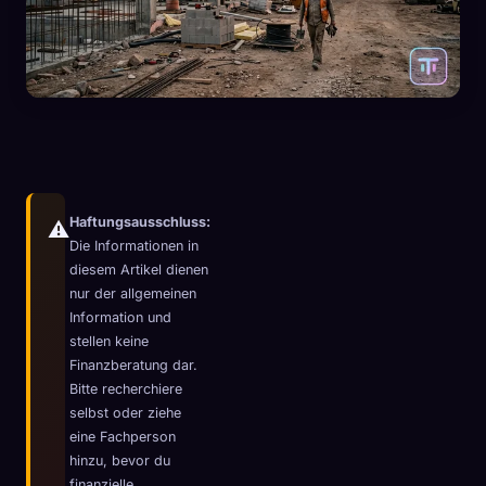
Haftungsausschluss:
⚠️
Die Informationen in
diesem Artikel dienen
nur der allgemeinen
Information und
stellen keine
Finanzberatung dar.
Bitte recherchiere
🧬
Xeno Database
×
selbst oder ziehe
Gesammelt:
0
/ 443
eine Fachperson
hinzu, bevor du
Kollektion
So erfasst du
finanzielle