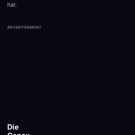
hat.
ADVERTISEMENT
Die