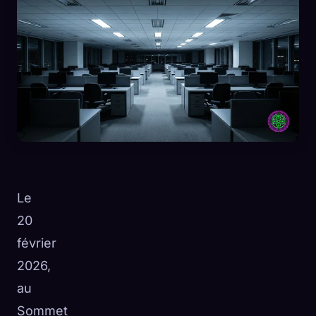
Le
20
février
🧬
Xeno Database
×
2026,
Collectés :
0
/ 441
au
Sommet
Collection
Comment capturer