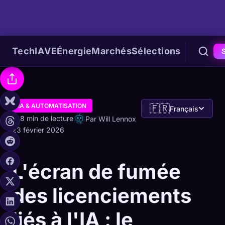
Tech
IA
VE
Énergie
Marchés
Sélections
IA & AUTOMATISATION
🇫🇷
Français
8 min de lecture
Par Will Lennox
23 février 2026
L'écran de fumée
des licenciements
liés à l'IA : le