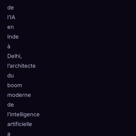
de
☁️
Sauvegardez votre collection sur tous les appareils
l’IA
Se connecter
en
DÉCOUVERT
ARCHÉTYPES
LE PLUS RARE
Inde
0
12
-
à
Delhi,
l’architecte
du
boom
moderne
de
l’intelligence
artificielle
a