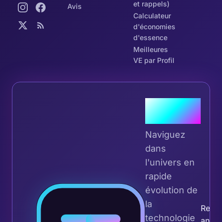
et rappels)
Avis
Calculateur
d'économies
d'essence
Meilleures
VE par Profil
Rejoignez
la Tribu
Naviguez
dans
l'univers en
rapide
Rej
évolution de
la
Recev
technologie
analy