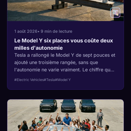
1 août 2026
• 9 min de lecture
Le Model Y six places vous coûte deux
milles d'autonomie
Tesla a rallongé le Model Y de sept pouces et
ajouté une troisième rangée, sans que
l'autonomie ne varie vraiment. Le chiffre que
Tesla n'a pas publié est celui qui détermine si
#Electric Vehicles
#Tesla
#Model Y
l'aménagement six places vaut 22 000 $ de
plus qu'un Model Y de base.