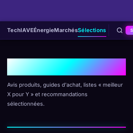
Tech
IA
VE
Énergie
Marchés
Sélections
S
Sélections & Avis
Avis produits, guides d'achat, listes « meilleur
X pour Y » et recommandations
sélectionnées.