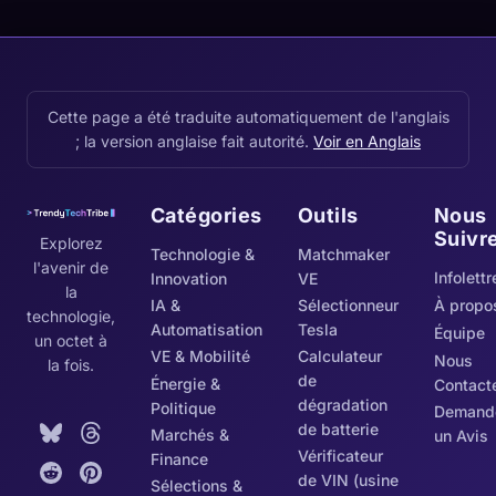
propriétaire.
Cette page a été traduite automatiquement de l'anglais
; la version anglaise fait autorité.
Voir en Anglais
Catégories
Outils
Nous
Suivr
Explorez
Technologie &
Matchmaker
l'avenir de
Infolettr
Innovation
VE
la
IA &
Sélectionneur
À propo
technologie,
Automatisation
Tesla
Équipe
un octet à
VE & Mobilité
Calculateur
Nous
la fois.
de
Énergie &
Contact
dégradation
Politique
Demand
de batterie
Marchés &
un Avis
Vérificateur
Finance
de VIN (usine
Sélections &