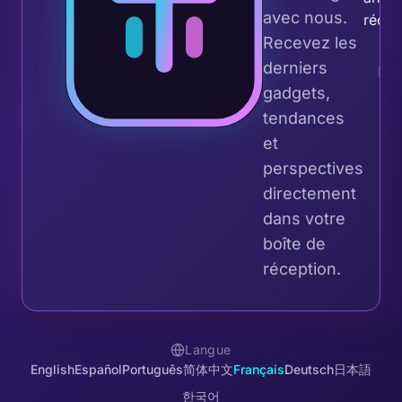
avec nous.
récep
Recevez les
derniers
gadgets,
tendances
et
perspectives
directement
dans votre
boîte de
réception.
Langue
English
Español
Português
简体中文
Français
Deutsch
日本語
한국어