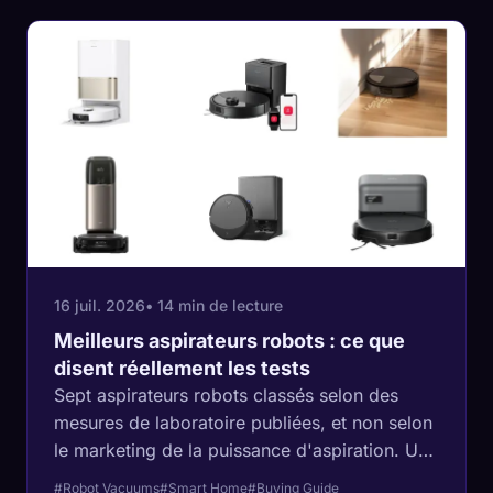
millions de dollars pour des allégations de
purification mensongères, et le meilleur
rapport qualité-prix de la catégorie est un
modèle de ventilateur-boîte qui fait honte à
des machines coûtant six fois plus cher.
16 juil. 2026
• 14 min de lecture
Meilleurs aspirateurs robots : ce que
disent réellement les tests
Sept aspirateurs robots classés selon des
mesures de laboratoire publiées, et non selon
le marketing de la puissance d'aspiration. Un
Roborock à 330 $ a égalé le score de
#Robot Vacuums
#Smart Home
#Buying Guide