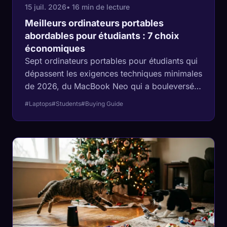
15 juil. 2026
• 16 min de lecture
Meilleurs ordinateurs portables
abordables pour étudiants : 7 choix
économiques
Sept ordinateurs portables pour étudiants qui
dépassent les exigences techniques minimales
de 2026, du MacBook Neo qui a bouleversé
le marché des petits budgets à une machine
#Laptops
#Students
#Buying Guide
Snapdragon que Lenovo évalue à plus de 20
heures d'autonomie vidéo. Toutes les
spécifications ci-dessous sont tirées des
fiches techniques des fabricants et de tests
indépendants, et non de textes publicitaires.