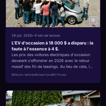
29 juil. 2026
• 9 min de lecture
L'EV d'occasion à 18 000 $ a disparu : la
faute à l'essence à 4 $.
Les prix des voitures électriques d'occasion
devaient s'effondrer en 2026 avec le retour
massif des fin de leasings. Au lieu de cela, les
modèles bon marché ont grimpé de près de
#Electric Vehicles
#Used Cars
#EV Prices
20 % tandis que les modèles chers ont
continué de chuter. Cet écart en dit long sur le
profil des acheteurs.