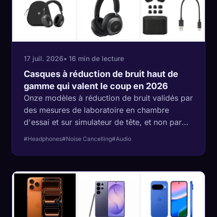
17 juil. 2026
• 16 min de lecture
Casques à réduction de bruit haut de
gamme qui valent le coup en 2026
Onze modèles à réduction de bruit validés par
des mesures de laboratoire en chambre
d'essai et sur simulateur de tête, et non par
des décibels marketing. Une marque annonce
#Headphones
#Noise Cancelling
#Audio
45 dB de réduction là où le laboratoire en a
mesuré 35, le champion des mesures est le
casque le plus lourd du guide, et pour une
fois, le conseil honnête est que rien de mieux
n'arrivera de sitôt.