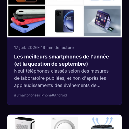
17 juil. 2026
• 19 min de lecture
Les meilleurs smartphones de l'année
(et la question de septembre)
Neuf téléphones classés selon des mesures
de laboratoire publiées, et non d'après les
applaudissements des événements de
lancement. Le meilleur téléphone de l'année a
#Smartphones
#iPhone
#Android
dix mois, le détenteur du record de batterie
vient de quitter le marché américain, et la
décision d'achat la plus intelligente de 2026
pourrait être d'ignorer complètement le mois
de septembre.