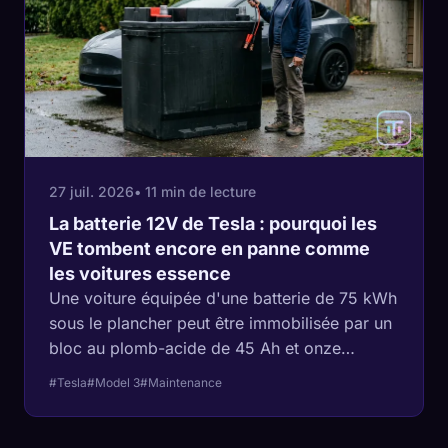
27 juil. 2026
• 11 min de lecture
La batterie 12V de Tesla : pourquoi les
VE tombent encore en panne comme
les voitures essence
Une voiture équipée d'une batterie de 75 kWh
sous le plancher peut être immobilisée par un
bloc au plomb-acide de 45 Ah et onze
minutes de main-d'œuvre facturable. La
#Tesla
#Model 3
#Maintenance
raison en est un problème de poule et d'œuf
dans le câblage, et le manuel de Tesla rejette
la responsabilité de la surveillance sur le