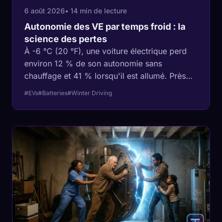
6 août 2026
• 14 min de lecture
Autonomie des VE par temps froid : la
science des pertes
À -6 °C (20 °F), une voiture électrique perd
environ 12 % de son autonomie sans
chauffage et 41 % lorsqu'il est allumé. Près
des deux tiers des pertes servent à chauffer
#EVs
#Batteries
#Winter Driving
l'habitacle et non la batterie, expliquant
pourquoi la plupart des conseils habituels
sont inefficaces.