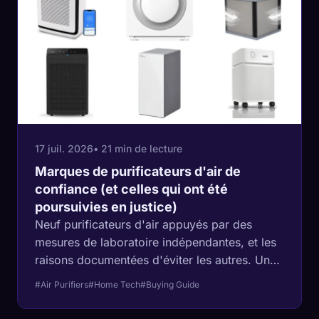
17 juil. 2026
• 21 min de lecture
Marques de purificateurs d'air de
confiance (et celles qui ont été
poursuivies en justice)
Neuf purificateurs d'air appuyés par des
mesures de laboratoire indépendantes, et les
raisons documentées d'éviter les autres. Une
marque rappelée a vendu 191 000 unités
#Air Purifiers
#Home Tech
#Buying Guide
présentant un risque d'incendie via Amazon et
Temu, une autre a versé un règlement de 2,7