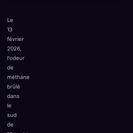
Le
13
février
2026,
l’odeur
de
méthane
brûlé
dans
le
🧬
Xeno Database
×
sud
Collectés :
0
/ 443
de
Collection
Comment capturer