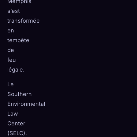
Memphis
☁️
Sauvegardez votre collection sur tous les appareils
s’est
Se connecter
transformée
en
DÉCOUVERT
ARCHÉTYPES
LE PLUS RARE
0
12
-
tempête
de
feu
légale.
Le
Southern
Environmental
Law
Center
(SELC),