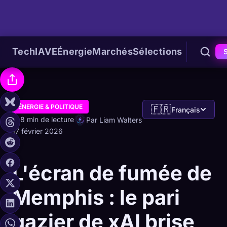
Tech
IA
VE
Énergie
Marchés
Sélections
ÉNERGIE & POLITIQUE
🇫🇷
Français
8 min de lecture
Par Liam Walters
17 février 2026
L'écran de fumée de
Memphis : le pari
gazier de xAI brise