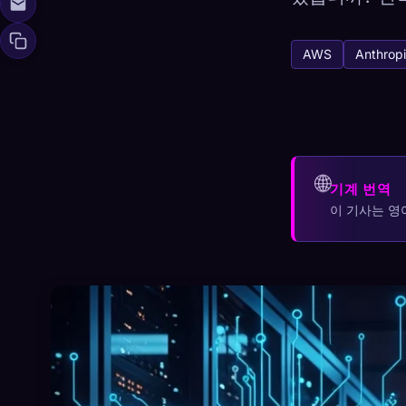
AWS
Anthrop
🧬
Xeno Da
수집됨:
0
/ 441
컬렉션
🌐
기계 번역
☁️
모든 기기에서 컬
이 기사는 영
발견됨
원형
가장 희
0
12
-