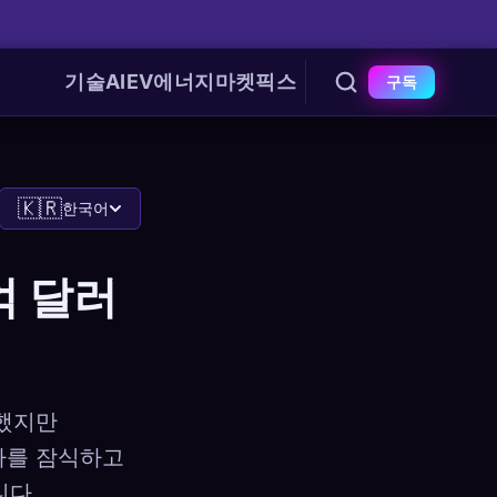
기술
AI
EV
에너지
마켓
픽스
구독
🇰🇷
한국어
0억 달러
시했지만
투자를 잠식하고
니다.