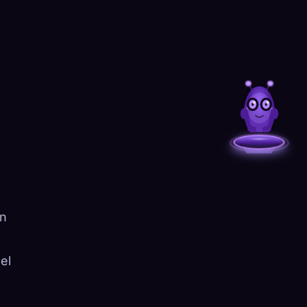
in
el