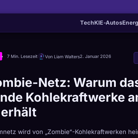
Tech
KI
E-Autos
Energ
7 Min. Lesezeit
2. Januar 2026
Von Liam Walters
ombie-Netz: Warum da
ende Kohlekraftwerke 
erhält
netz wird von „Zombie“-Kohlekraftwerken he