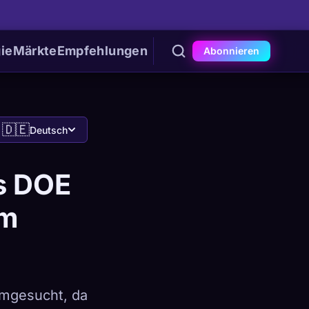
ie
Märkte
Empfehlungen
Abonnieren
🇩🇪
Deutsch
s DOE
am
imgesucht, da