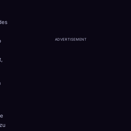
des
ADVERTISEMENT
o
,
n
te
 zu