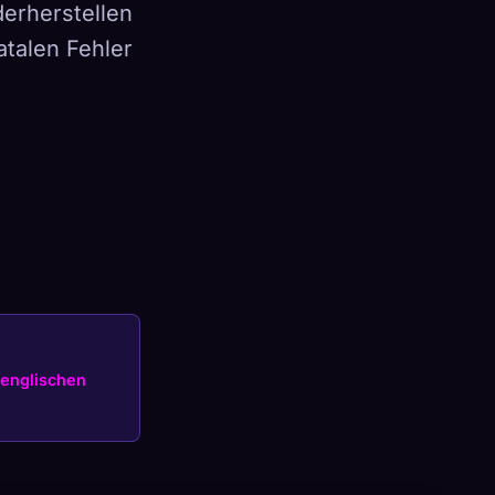
derherstellen
talen Fehler
×
Anmelden
englischen