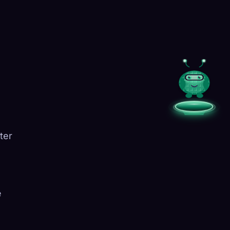
ter
e