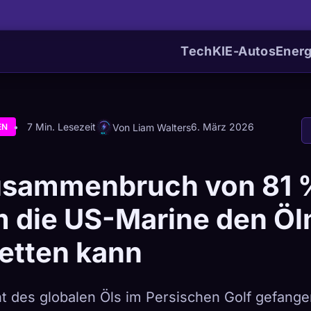
Tech
KI
E-Autos
Energ
7 Min. Lesezeit
6. März 2026
Von Liam Walters
EN
usammenbruch von 81 
 die US-Marine den Öl
retten kann
t des globalen Öls im Persischen Golf gefangen