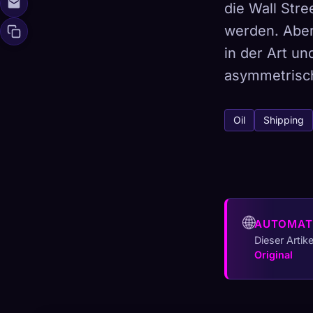
die Wall Stre
werden. Aber
in der Art u
🧬
asymmetrisc
Xeno Da
Gesammelt:
0
/ 
Oil
Shipping
Kollektion
☁️
Speichere deine 
ENTDECKT
ARCH
0
12
🌐
AUTOMAT
Dieser Artik
Original