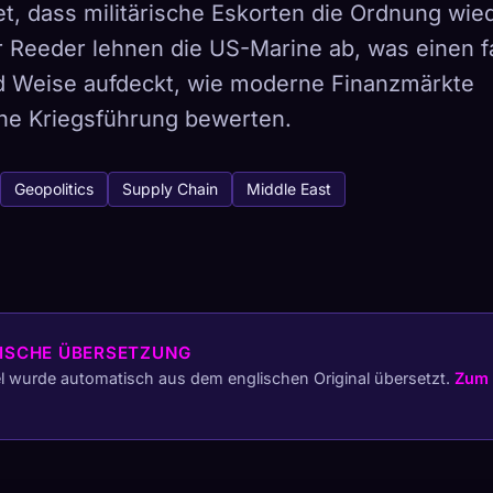
et, dass militärische Eskorten die Ordnung wie
 Reeder lehnen die US-Marine ab, was einen fa
nd Weise aufdeckt, wie moderne Finanzmärkte
he Kriegsführung bewerten.
tabase
443
Geopolitics
Supply Chain
Middle East
So erfasst du
Sammlung auf allen Geräten
ETYPEN
SELTENSTE
-
ISCHE ÜBERSETZUNG
el wurde automatisch aus dem englischen Original übersetzt.
Zum 