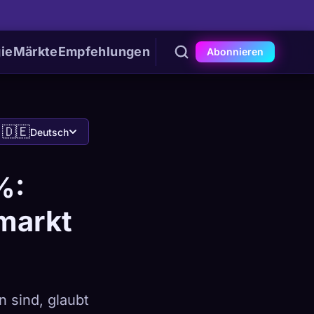
ie
Märkte
Empfehlungen
Abonnieren
🇩🇪
Deutsch
%:
markt
 sind, glaubt