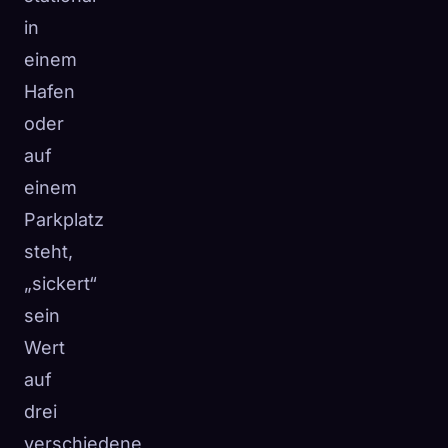
in
einem
Hafen
oder
auf
einem
Parkplatz
steht,
„sickert“
sein
Wert
auf
drei
verschiedene