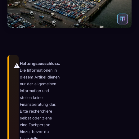
Haftungsausschluss:
⚠️
Die Informationen in
diesem Artikel dienen
nur der allgemeinen
Information und
stellen keine
Finanzberatung dar.
Bitte recherchiere
🧬
Xeno Database
×
selbst oder ziehe
Gesammelt:
0
/ 444
eine Fachperson
hinzu, bevor du
Kollektion
So erfasst du
finanzielle