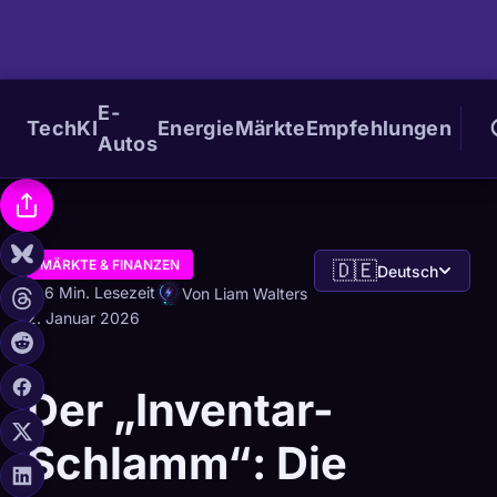
E-
Tech
KI
Energie
Märkte
Empfehlungen
Autos
MÄRKTE & FINANZEN
🇩🇪
Deutsch
6 Min. Lesezeit
Von Liam Walters
2. Januar 2026
Der „Inventar-
Schlamm“: Die