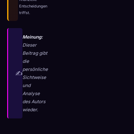
Entscheidungen
☁️
Speichere deine Sammlung auf allen Geräten
triffst.
Anmelden
ENTDECKT
ARCHETYPEN
SELTENSTE
Meinung:
0
12
-
Dieser
Beitrag gibt
die
persönliche
✍️
Sichtweise
und
Analyse
des Autors
wieder.