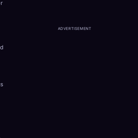
r
ADVERTISEMENT
nd
ts