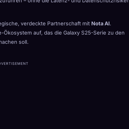
uführen – ohne die Latenz- und Datenschutzrisike
egische, verdeckte Partnerschaft mit
Nota AI
.
-Ökosystem auf, das die Galaxy S25-Serie zu den
machen soll.
DVERTISEMENT