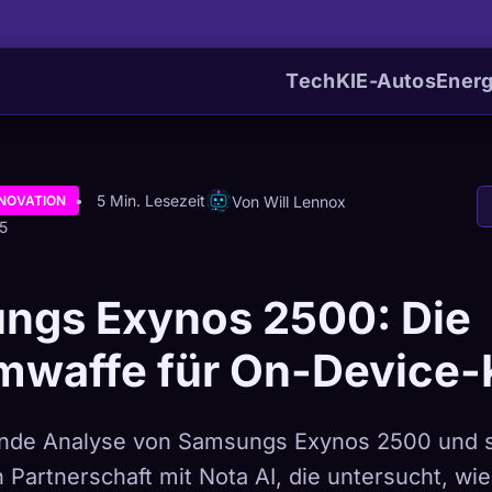
Tech
KI
E-Autos
Energ
5 Min. Lesezeit
Von Will Lennox
NNOVATION
5
ngs Exynos 2500: Die
mwaffe für On-Device-
ende Analyse von Samsungs Exynos 2500 und s
 Partnerschaft mit Nota AI, die untersucht, wie