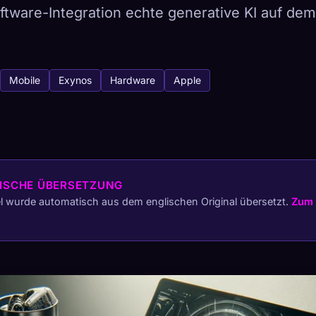
tware-Integration echte generative KI auf dem
tabase
Mobile
Exynos
Hardware
Apple
443
So erfasst du
Sammlung auf allen Geräten
ISCHE ÜBERSETZUNG
ETYPEN
SELTENSTE
el wurde automatisch aus dem englischen Original übersetzt.
Zum 
-