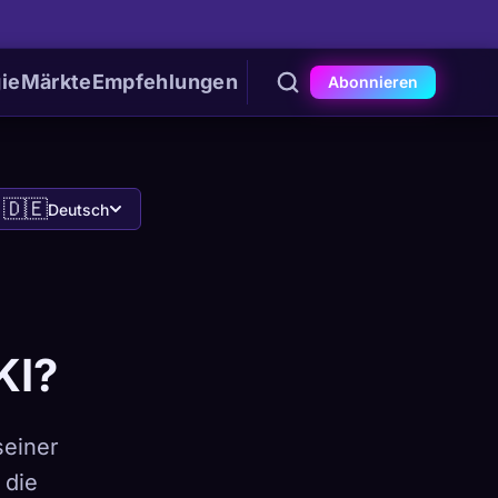
ie
Märkte
Empfehlungen
Abonnieren
🇩🇪
Deutsch
KI?
einer
 die