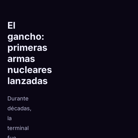
El
gancho:
primeras
armas
nucleares
lanzadas
Durante
décadas,
🧬
Xeno Database
×
la
Recopilados:
0
/ 443
terminal
Colección
Cómo capturar
fue