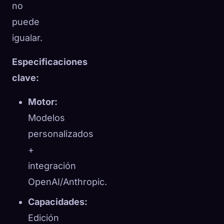
no
puede
igualar.
Especificaciones
clave:
Motor:
Modelos
personalizados
+
integración
OpenAI/Anthropic.
Capacidades:
Edición