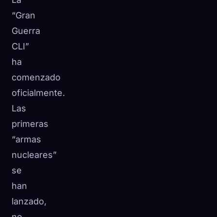
“Gran
Guerra
CLI”
ha
comenzado
oficialmente.
Las
primeras
“armas
nucleares”
se
han
lanzado,
no