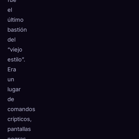
☁️
el
Guarda tu colección en todos los dispositivos
Iniciar sesión
último
bastión
DESCUBIERTO
ARQUETIPOS
MÁS RARO
del
0
12
-
“viejo
estilo”.
Era
un
lugar
de
comandos
crípticos,
pantallas
negras