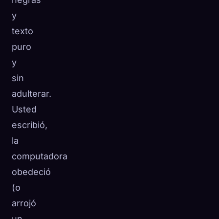
y
texto
puro
y
sin
adulterar.
Usted
escribió,
la
computadora
obedeció
(o
arrojó
un