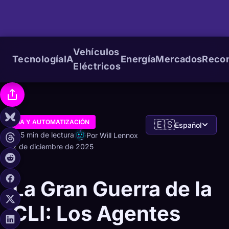
Vehículos
Tecnología
IA
Energía
Mercados
Reco
Eléctricos
IA Y AUTOMATIZACIÓN
🇪🇸
Español
5 min de lectura
Por Will Lennox
2 de diciembre de 2025
La Gran Guerra de la
CLI: Los Agentes