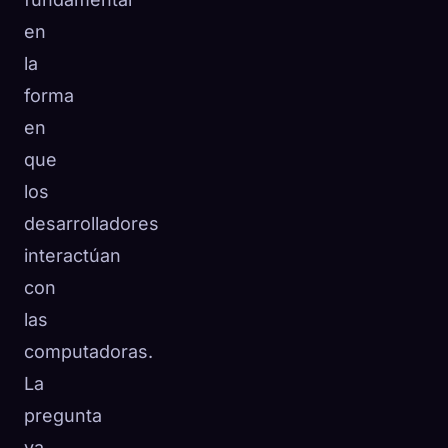
en
la
forma
en
que
los
desarrolladores
interactúan
con
las
computadoras.
La
pregunta
ya