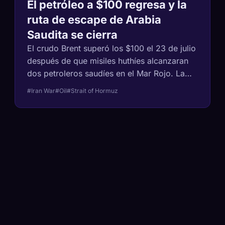
El petróleo a $100 regresa y la
ruta de escape de Arabia
Saudita se cierra
El crudo Brent superó los $100 el 23 de julio
después de que misiles huthíes alcanzaran
dos petroleros saudíes en el Mar Rojo. La
paradoja: esa vía es la ruta exacta que
#Iran War
#Oil
#Strait of Hormuz
Arabia Saudita construyó para evitar el
Estrecho de Ormuz, por la que movía más
de 4 millones de barriles al día. Ahora, las
dos vías de exportación del reino están
disputadas a la vez.