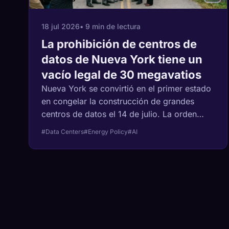
18 jul 2026
• 9 min de lectura
La prohibición de centros de
datos de Nueva York tiene un
vacío legal de 30 megavatios
Nueva York se convirtió en el primer estado
en congelar la construcción de grandes
centros de datos el 14 de julio. La orden
ejecutiva cubre instalaciones de 50
#Data Centers
#Energy Policy
#AI
megavatios o más. El proyecto de ley
aprobado por la legislatura un mes antes
comienza en 20 megavatios e incluye la
única herramienta que realmente afectaría a
su factura eléctrica. Hochul firmó la pausa
pero dejó esa herramienta sobre la mesa.