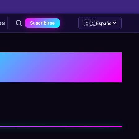
🇪🇸
es
Suscribirse
Español