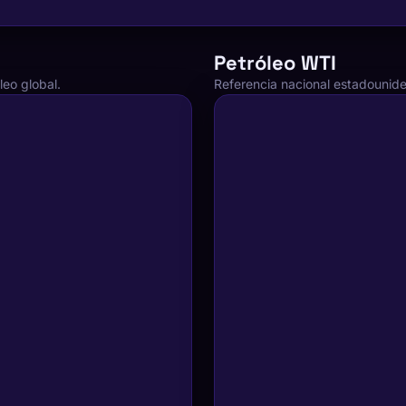
Petróleo WTI
leo global.
Referencia nacional estadounid