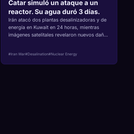
Catar simuló un ataque a un
reactor. Su agua duró 3 días.
Irán atacó dos plantas desalinizadoras y de
energía en Kuwait en 24 horas, mientras
imágenes satelitales revelaron nuevos daños
en el complejo nuclear de Bushehr. Seis
países dependen de un mar afectado por la
#Iran War
#Desalination
#Nuclear Energy
guerra, con reservas de agua medidas en
días.