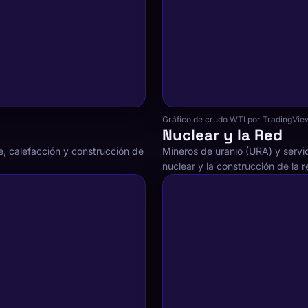
Gráfico de crudo WTI por TradingVie
Nuclear y la Red
e, calefacción y construcción de
Mineros de uranio (URA) y servi
nuclear y la construcción de la r