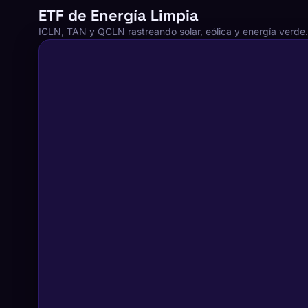
ETF de Energía Limpia
ICLN, TAN y QCLN rastreando solar, eólica y energía verde.