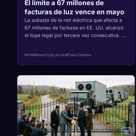
El límite a 67 millones de
facturas de luz vence en mayo
La subasta de la red eléctrica que afecta a
67 millones de facturas en EE. UU. alcanzó
el tope legal por tercera vez consecutiva. El
operador calcula que el precio real es un
71% más alto y al tope solo le queda una
#PJM
#electricity prices
#Data Centers
subasta antes de expirar.