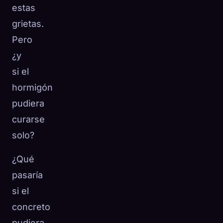
estas
grietas.
Pero
¿y
si el
hormigón
pudiera
curarse
solo?
¿Qué
pasaría
si el
concreto
pudiera