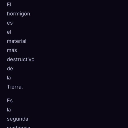
El
hormigón
es
el
material
más
destructivo
de
la
Tierra.
Es
🧬
Xeno Database
×
la
Recopilados:
0
/ 441
segunda
Colección
Cómo capturar
sustancia