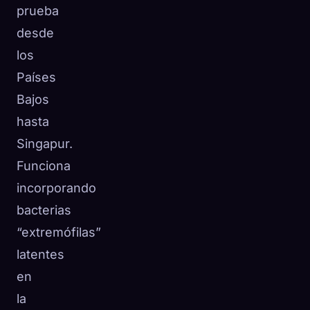
prueba
desde
los
Países
Bajos
hasta
Singapur.
Funciona
incorporando
bacterias
“extremófilas”
latentes
en
la