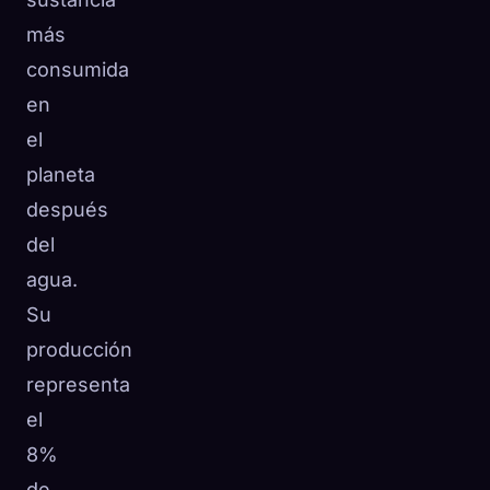
☁️
más
Guarda tu colección en todos los dispositivos
Iniciar sesión
consumida
en
DESCUBIERTO
ARQUETIPOS
MÁS RARO
el
0
12
-
planeta
después
del
agua.
Su
producción
representa
el
8%
de