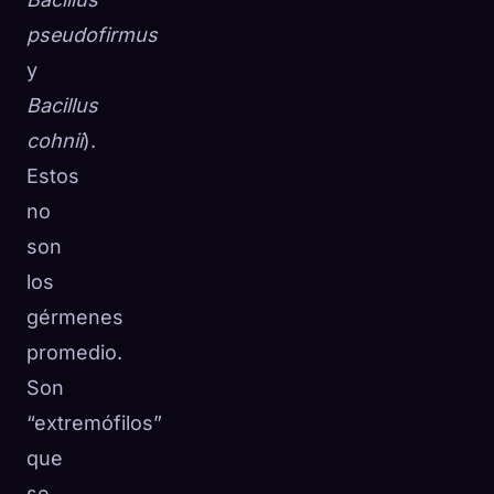
pseudofirmus
y
Bacillus
cohnii
).
Estos
no
son
los
gérmenes
promedio.
Son
“extremófilos”
que
se