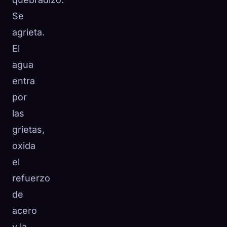
Se
agrieta.
El
agua
entra
por
las
grietas,
oxida
el
refuerzo
de
acero
y la