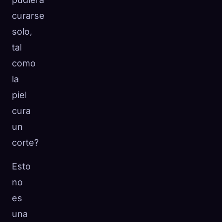
curarse
solo,
tal
como
la
piel
cura
un
corte?
Esto
no
es
una