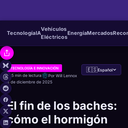
Vehículos
Tecnología
IA
Energía
Mercados
Reco
Eléctricos
TECNOLOGÍA E INNOVACIÓN
🇪🇸
Español
5 min de lectura
Por Will Lennox
8 de diciembre de 2025
El fin de los baches:
cómo el hormigón