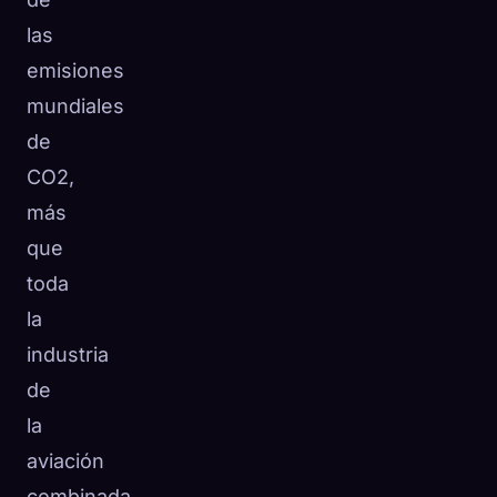
las
emisiones
mundiales
de
CO2,
más
que
toda
la
industria
de
la
aviación
combinada.