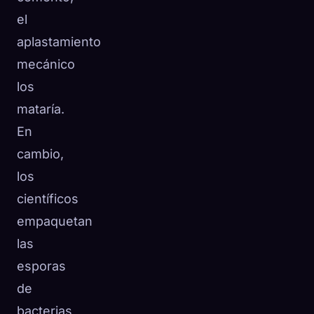
el
aplastamiento
mecánico
los
mataría.
En
cambio,
los
científicos
empaquetan
las
esporas
de
bacterias