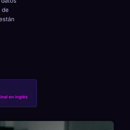
 datos
s de
 están
×
Iniciar sesión
ginal en inglés