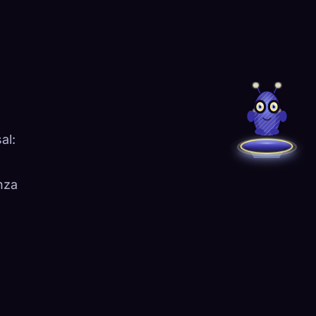
al:
nza