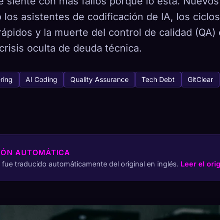
e siente con más fallos porque lo está. Nuevos
los asistentes de codificación de IA, los ciclo
ápidos y la muerte del control de calidad (QA)
risis oculta de deuda técnica.
tabase
/ 443
ring
AI Coding
Quality Assurance
Tech Debt
GitClear
Cómo capturar
ón en todos los dispositivos
QUETIPOS
MÁS RARO
2
-
IÓN AUTOMÁTICA
o fue traducido automáticamente del original en inglés.
Leer el ori