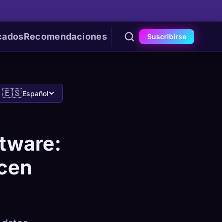
cados
Recomendaciones
Suscribirse
🇪🇸
Español
ftware:
ecen