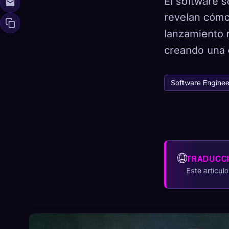
El software s
revelan cómo 
lanzamiento r
creando una c
🧬
Xeno Da
Recopilados:
0
Software Enginee
Colección
☁️
Guarda tu colecci
DESCUBIERTO
AR
0
1
🌐
TRADUCC
Este artícul