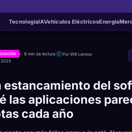
Tecnología
IA
Vehículos Eléctricos
Energía
Mer
8 min de lectura
Por Will Lennox
NOVACIÓN
e 2025
n estancamiento del so
é las aplicaciones par
tas cada año