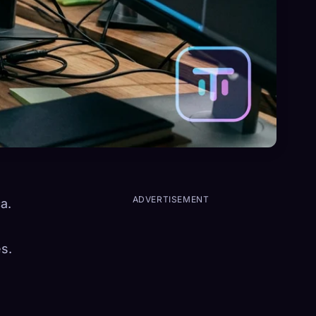
ADVERTISEMENT
a.
es.