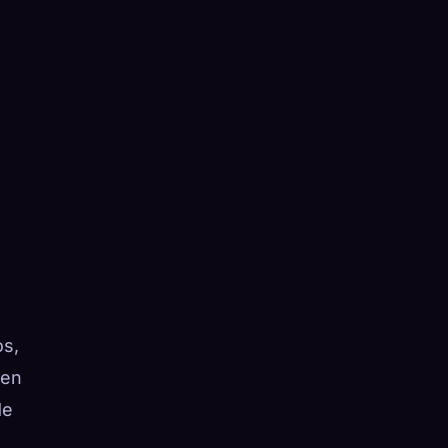
os,
 en
de