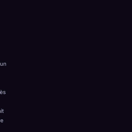
 un
rès
it
re