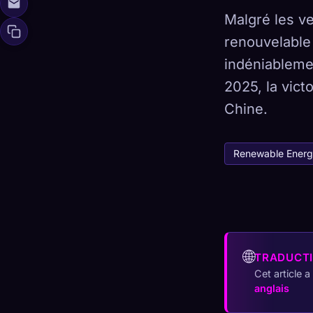
Malgré les ve
renouvelable
indéniableme
🧬
Xeno Da
2025, la vict
Collectés :
0
/
Chine.
Collection
Renewable Ener
☁️
Sauvegardez votre
DÉCOUVERT
ARC
0
12
🌐
TRADUCT
Cet article 
anglais