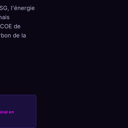
SG, l'énergie
mais
LCOE de
×
rbon de la
Se connecter
ginal en