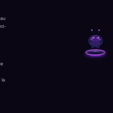
 au
nt-
de
 la