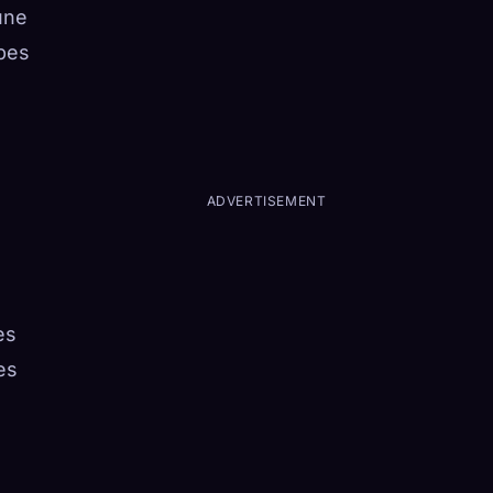
une
mpes
ADVERTISEMENT
es
es