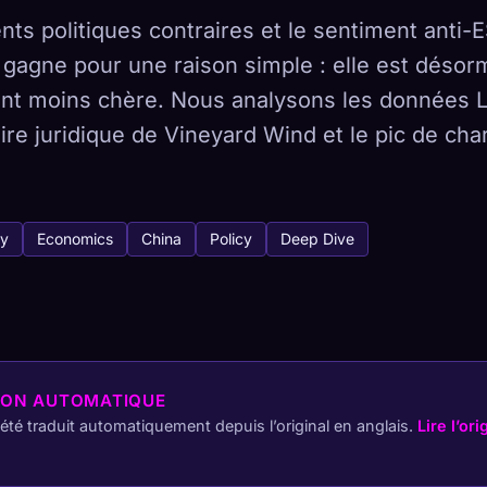
nts politiques contraires et le sentiment anti-E
 gagne pour une raison simple : elle est désor
nt moins chère. Nous analysons les données 
tabase
oire juridique de Vineyard Wind et le pic de cha
 444
Comment capturer
gy
Economics
China
Policy
Deep Dive
 collection sur tous les appareils
HÉTYPES
LE PLUS RARE
-
ION AUTOMATIQUE
a été traduit automatiquement depuis l’original en anglais.
Lire l’ori