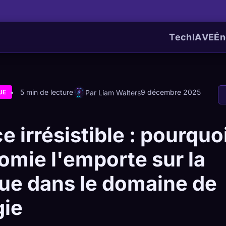
Tech
IA
VE
Én
5 min de lecture
9 décembre 2025
Par Liam Walters
UE
ce irrésistible : pourquo
omie l'emporte sur la
que dans le domaine de
gie