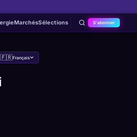
ergie
Marchés
Sélections
S'abonner
🇫🇷
Français
i