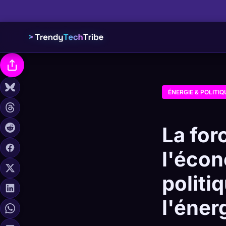
ÉNERGIE & POLITIQ
La for
l'écon
politi
l'éner