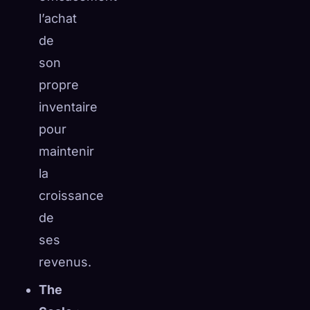
l’achat
de
son
propre
inventaire
pour
maintenir
la
croissance
de
ses
revenus.
The