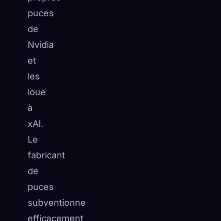
puces
de
Nvidia
et
les
loue
à
xAI.
Le
fabricant
de
puces
subventionne
efficacement