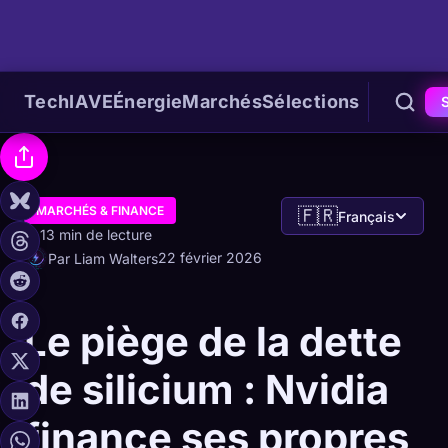
Tech
IA
VE
Énergie
Marchés
Sélections
MARCHÉS & FINANCE
🇫🇷
Français
13 min de lecture
22 février 2026
Par Liam Walters
Le piège de la dette
de silicium : Nvidia
finance ses propres