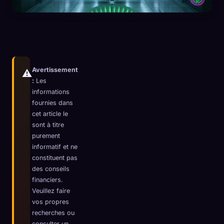
Avertissement
⚠️
:
Les
informations
fournies dans
cet article le
sont à titre
purement
informatif et ne
constituent pas
des conseils
financiers.
🧬
Xeno Database
×
Veuillez faire
Collectés :
0
/ 441
vos propres
recherches ou
Collection
Comment capturer
consulter un