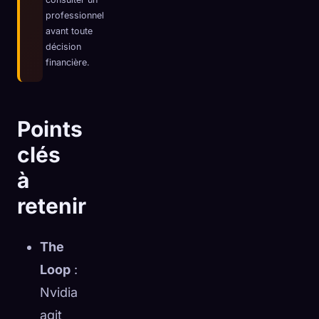
professionnel
☁️
Sauvegardez votre collection sur tous les appareils
avant toute
Se connecter
décision
financière.
DÉCOUVERT
ARCHÉTYPES
LE PLUS RARE
0
12
-
Points
clés
à
retenir
The
Loop
:
Nvidia
agit