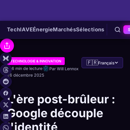
Tech
IA
VE
Énergie
Marchés
Sélections
TECHNOLOGIE & INNOVATION
🇫🇷
Français
6 min de lecture
Par Will Lennox
26 décembre 2025
L'ère post-brûleur :
Google découple
l'identité