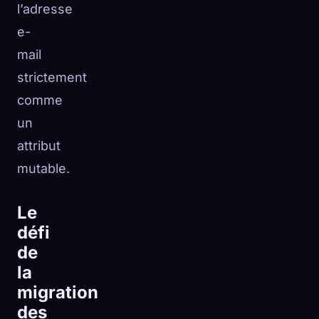
l’adresse
e-
mail
strictement
comme
un
attribut
mutable.
Le
défi
de
la
migration
des