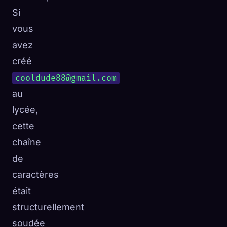
Si
☁️
Sauvegardez votre collection sur tous les appareils
vous
Se connecter
avez
DÉCOUVERT
ARCHÉTYPES
LE PLUS RARE
créé
0
12
-
cooldude88@gmail.com
au
lycée,
cette
chaîne
de
caractères
était
structurellement
soudée