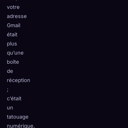
votre
adresse
Gmail
était
plus
qu’une
boîte
de
réception
;
c’était
🧬
Xeno Database
×
un
Collectés :
0
/ 445
tatouage
numérique.
Collection
Comment capturer