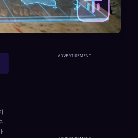
ADVERTISEMENT
이
수
가