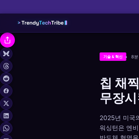
8분
기술 & 혁신
칩 채찍
무장시
2025년 미
워싱턴은 엔비
반도체 혁명을