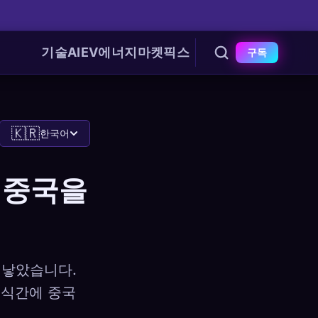
기술
AI
EV
에너지
마켓
픽스
구독
🇰🇷
한국어
 중국을
 낳았습니다.
불식간에 중국