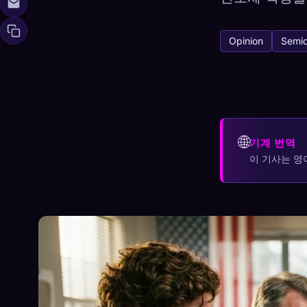
Opinion
Semic
Xeno Da
🧬
수집됨:
0
/ 441
컬렉션
🌐
기계 번역
☁️
모든 기기에서 컬
이 기사는 영
발견됨
원형
가장 희
0
12
-