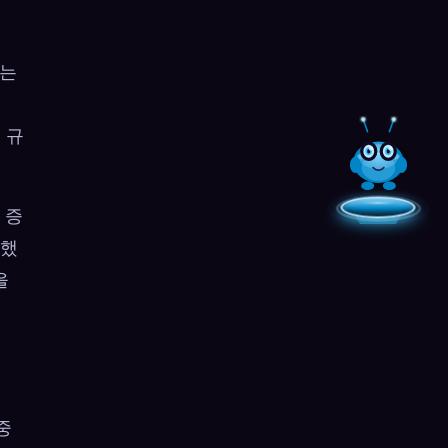
되는
 규
 증
원했
을
중