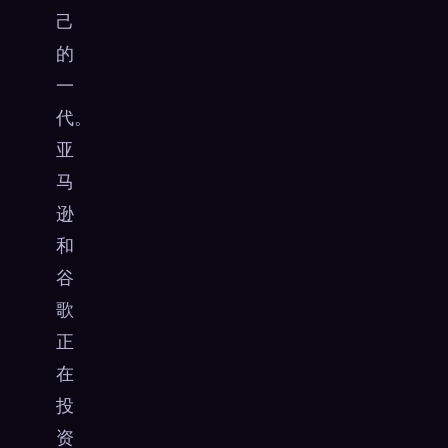
己
的
一
代。
亚
马
逊
和
谷
歌
正
在
投
资