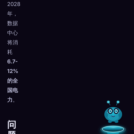
2028
年，
数据
中心
将消
耗
6.7-
12%
的全
国电
力
。
问