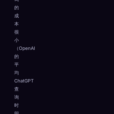
的
成
本
很
小
（OpenAI
的
平
均
ChatGPT
查
询
时
间