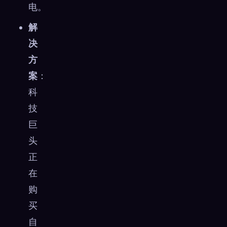
电。
解
决
方
案
：
科
技
巨
头
正
在
购
买
自