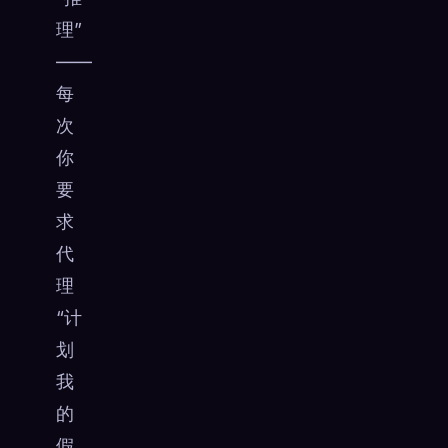
理”
——
每
次
你
要
求
代
理
“计
划
我
的
假