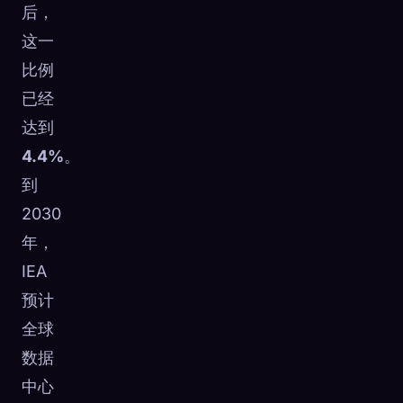
后，
这一
比例
已经
达到
4.4%
。
到
2030
年，
IEA
预计
全球
数据
中心