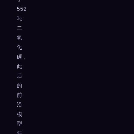
552
吨
二
氧
化
碳，
此
后
的
前
沿
模
型
要