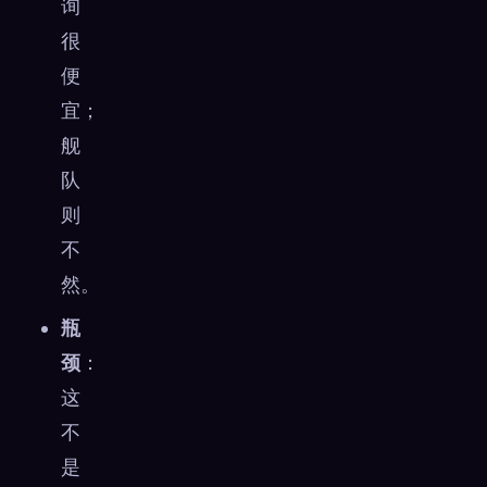
询
很
便
宜；
舰
队
则
不
然。
瓶
颈
：
这
不
是