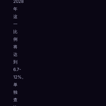
2028
年
这
一
比
例
将
达
到
6.7-
12%。
单
独
查