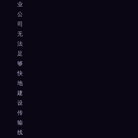
业
公
司
无
法
足
够
快
地
建
设
传
输
线