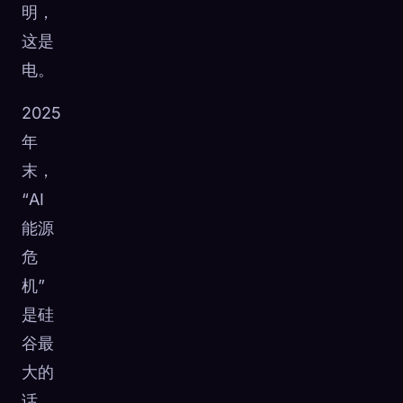
明，
这是
电。
2025
年
末，
“AI
能源
危
机”
是硅
谷最
大的
话