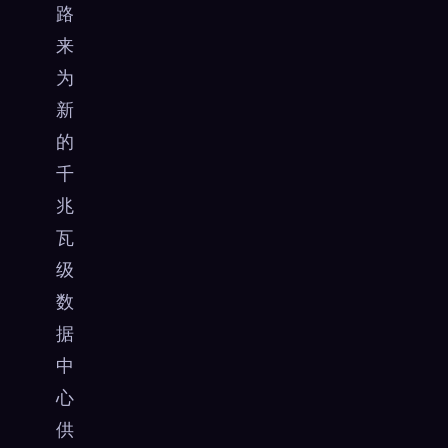
路
来
为
新
的
千
兆
瓦
级
数
据
中
心
供