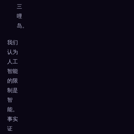
三
哩
岛。
我们
认为
人工
智能
的限
制是
智
能。
事实
证