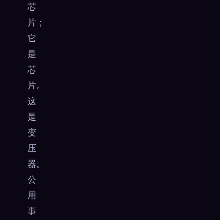
芯
片；
它
是
芯
片。
这
是
变
压
器。
公
用
事