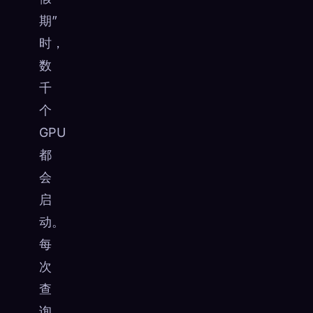
期”
时，
数
千
个
GPU
都
会
启
动。
每
次
查
询