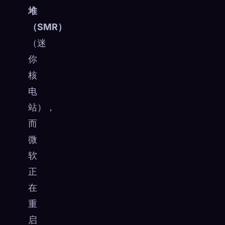
堆
（SMR）
（迷
你
核
电
站），
而
微
软
正
在
重
启