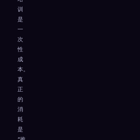
训
是
一
次
性
成
本。
真
正
的
消
耗
是
“推