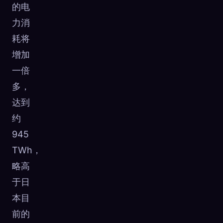
的电
力消
耗将
增加
一倍
多，
达到
约
945
TWh，
略高
于日
本目
前的