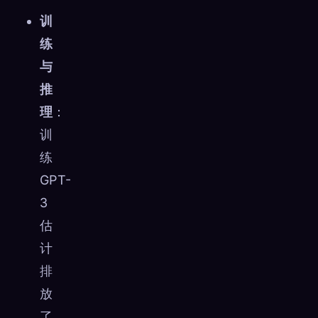
训
练
与
推
理
：
训
练
GPT-
3
估
计
排
放
了