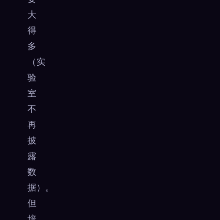
大
得
多
（实
验
室
不
再
披
露
数
据）。
但
培