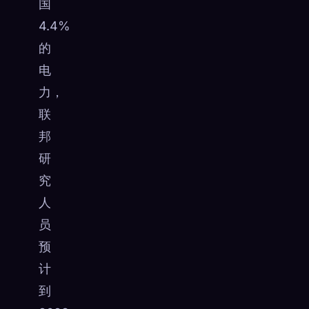
国
☁️
在各个设备间保存你的收集
4.4%
登录
的
电
已发现
原型
最稀有
0
12
-
力，
联
邦
研
究
人
员
预
计
到