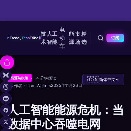
电
技
人工
能
市
精
动
订阅
术
智能
源
场
选
车
4 分钟阅读
能源与政策
🇨🇳
简体中文
2025年11月26日
作者：Liam Walters
人工智能能源危机：当
数据中心吞噬电网