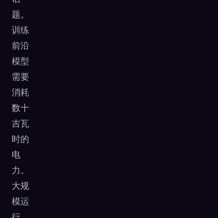
题。
训练
前沿
模型
需要
消耗
数十
吉瓦
时的
电
力。
大规
模运
行