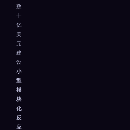
数
十
亿
美
元
建
设
小
型
模
块
化
反
应