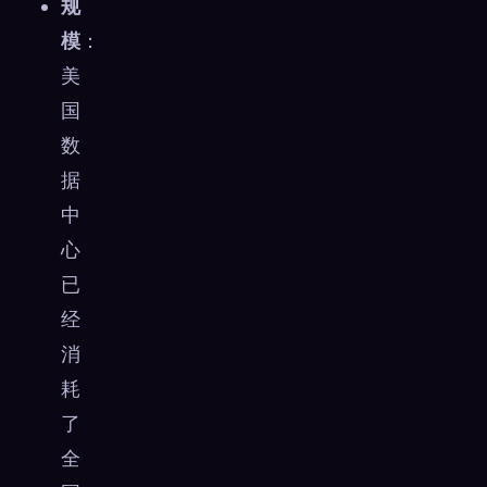
规
模
：
美
国
数
据
中
心
已
经
消
耗
🧬
Xeno Database
×
了
已收集：
0
/ 441
全
收集
如何捕获