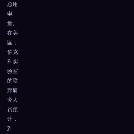
总用
电
量。
在美
国，
伯克
利实
验室
的联
邦研
究人
员预
计，
到