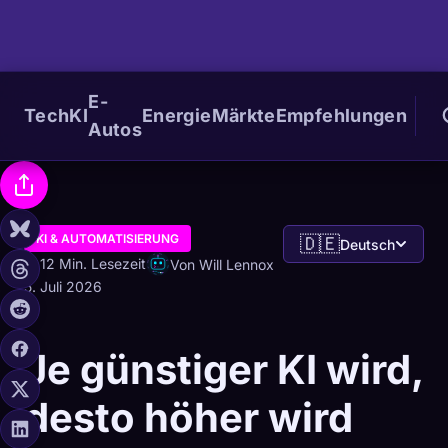
E-
Tech
KI
Energie
Märkte
Empfehlungen
Autos
KI & AUTOMATISIERUNG
🇩🇪
Deutsch
12 Min. Lesezeit
Von Will Lennox
5. Juli 2026
Je günstiger KI wird,
desto höher wird