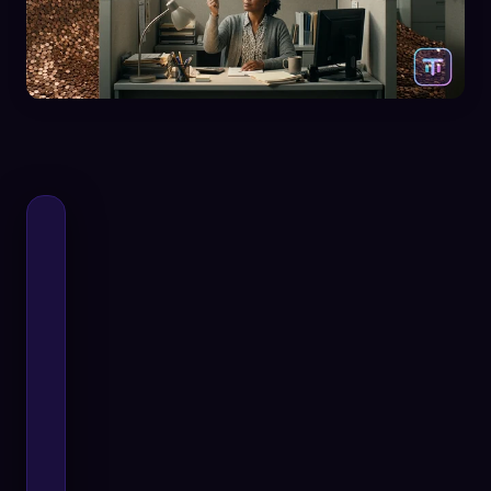
🧬
Xeno Database
×
Gesammelt:
0
/ 443
Kollektion
So erfasst du