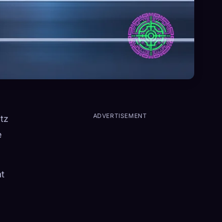
ADVERTISEMENT
tz
e
at