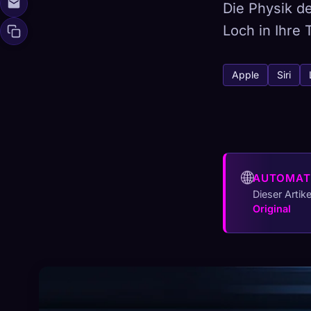
Die Physik de
Loch in Ihre
🧬
Xeno Da
Apple
Siri
Gesammelt:
0
/ 
Kollektion
☁️
Speichere deine 
🌐
AUTOMAT
ENTDECKT
ARCH
Dieser Artik
0
12
Original