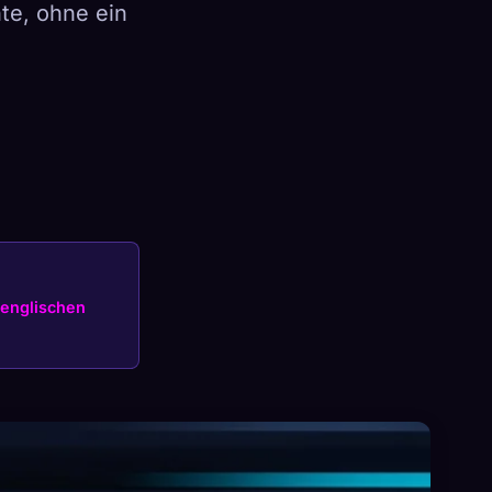
te, ohne ein
×
Anmelden
englischen