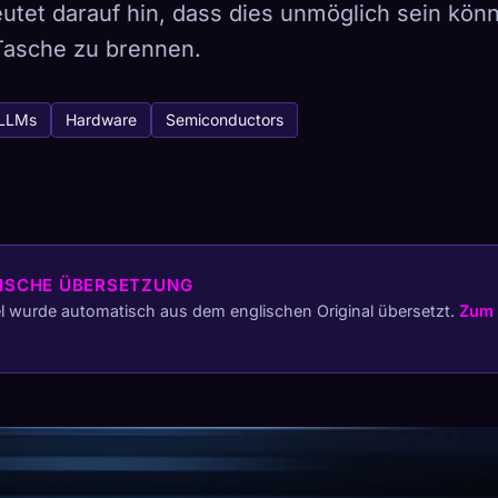
utet darauf hin, dass dies unmöglich sein könn
 Tasche zu brennen.
tabase
LLMs
Hardware
Semiconductors
443
So erfasst du
Sammlung auf allen Geräten
ISCHE ÜBERSETZUNG
ETYPEN
SELTENSTE
el wurde automatisch aus dem englischen Original übersetzt.
Zum 
-