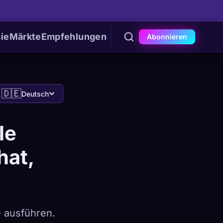
ie
Märkte
Empfehlungen
Abonnieren
🇩🇪
Deutsch
le
hat,
 ausführen.