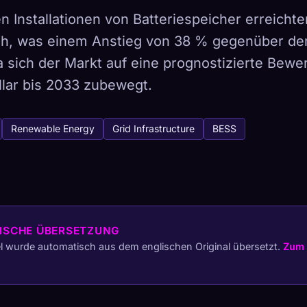
n Installationen von Batteriespeicher erreicht
h, was einem Anstieg von 38 % gegenüber de
a sich der Markt auf eine prognostizierte Bew
tabase
llar bis 2033 zubewegt.
441
So erfasst du
Renewable Energy
Grid Infrastructure
BESS
Sammlung auf allen Geräten
ETYPEN
SELTENSTE
-
ISCHE ÜBERSETZUNG
el wurde automatisch aus dem englischen Original übersetzt.
Zum 