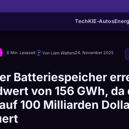
Tech
KI
E-Autos
Energ
6 Min. Lesezeit
24. November 2025
Von Liam Walters
er Batteriespeicher err
wert von 156 GWh, da 
auf 100 Milliarden Dolla
ert