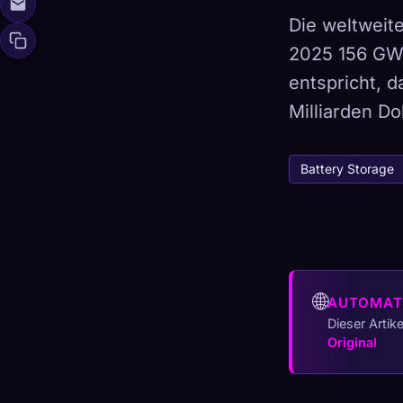
Die weltweite
2025 156 GW
entspricht, d
🧬
Xeno Da
Milliarden Do
Gesammelt:
0
/ 
Kollektion
Battery Storage
☁️
Speichere deine 
ENTDECKT
ARCH
0
12
🌐
AUTOMAT
Dieser Artik
Original