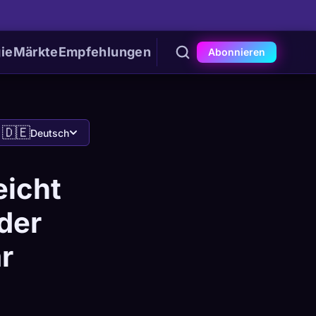
ie
Märkte
Empfehlungen
Abonnieren
🇩🇪
Deutsch
eicht
der
r