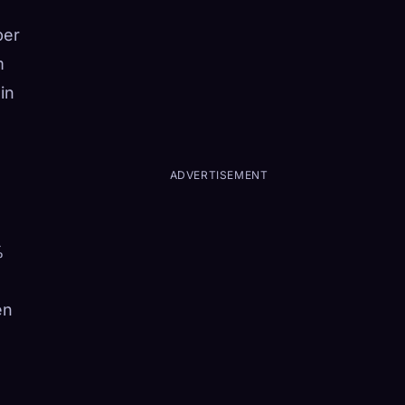
ber
m
in
ADVERTISEMENT
%
en