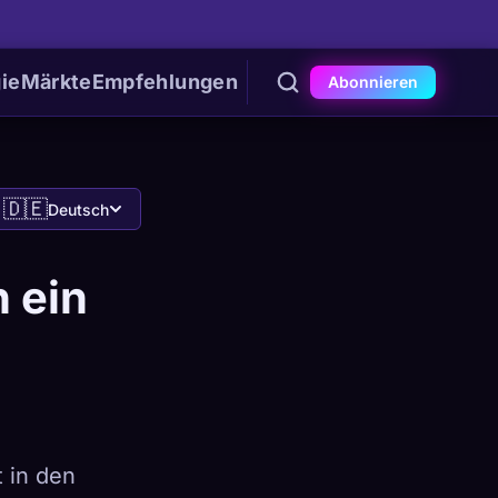
ie
Märkte
Empfehlungen
Abonnieren
🇩🇪
Deutsch
 ein
 in den