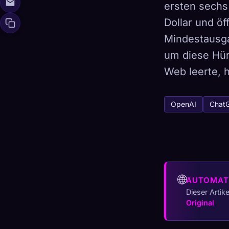
ersten sechs
Dollar und ö
Mindestausga
um diese Hür
🧬
Xeno Da
Gesammelt:
0
/ 
Web leerte, h
Kollektion
OpenAI
Chat
☁️
Speichere deine 
ENTDECKT
ARCH
0
12
🌐
AUTOMAT
Dieser Artik
Original