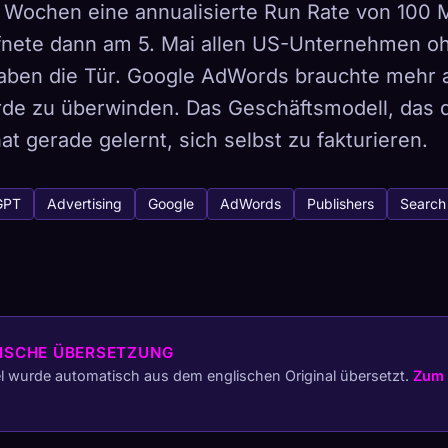
 Wochen eine annualisierte Run Rate von 100 M
ffnete dann am 5. Mai allen US-Unternehmen o
ben die Tür. Google AdWords brauchte mehr al
de zu überwinden. Das Geschäftsmodell, das d
tabase
444
at gerade gelernt, sich selbst zu fakturieren.
So erfasst du
GPT
Advertising
Google
AdWords
Publishers
Search
Sammlung auf allen Geräten
ETYPEN
SELTENSTE
-
ISCHE ÜBERSETZUNG
el wurde automatisch aus dem englischen Original übersetzt.
Zum 