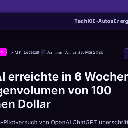
Tech
KI
E-Autos
Energ
7 Min. Lesezeit
13. Mai 2026
Von Liam Walters
EN
 erreichte in 6 Wochen
genvolumen von 100
nen Dollar
-Pilotversuch von OpenAI ChatGPT überschritt