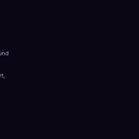
 und
t,