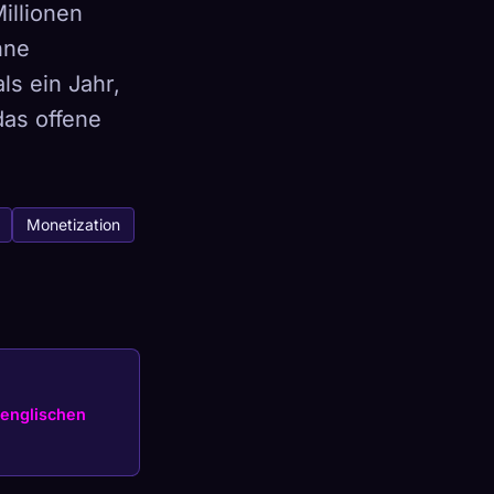
illionen
hne
s ein Jahr,
as offene
×
Monetization
Anmelden
englischen