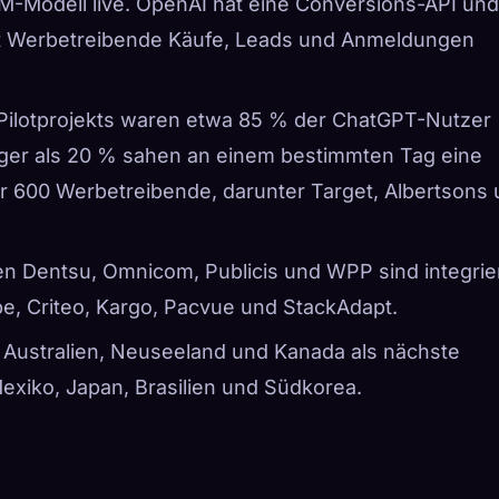
Modell live. OpenAI hat eine Conversions-API und
it Werbetreibende Käufe, Leads und Anmeldungen
 Pilotprojekts waren etwa 85 % der ChatGPT-Nutzer
ger als 20 % sahen an einem bestimmten Tag eine
r 600 Werbetreibende, darunter Target, Albertsons
en Dentsu, Omnicom, Publicis und WPP sind integrier
e, Criteo, Kargo, Pacvue und StackAdapt.
 Australien, Neuseeland und Kanada als nächste
Mexiko, Japan, Brasilien und Südkorea.