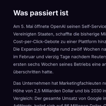
Was passiert ist
Am 5. Mai öffnete OpenAI seinen Self-Servi
Vereinigten Staaten, schaffte die bisherige
Cost-per-Click-Gebote zu einer Plattform hin
Die Expansion erfolgte rund zwölf Wochen n
im Februar und vierzig Tage nachdem Reuters b
ersten sechs Wochen seines Betriebs eine an
überschritten hatte.
Das Unternehmen hat Marketingfachleuten nu
Höhe von 2,5 Milliarden Dollar und bis 2030 i
Vergleich: Der gesamte Umsatz von Google im
AdWords, belief sich auf 86 Millionen Dollar.
G