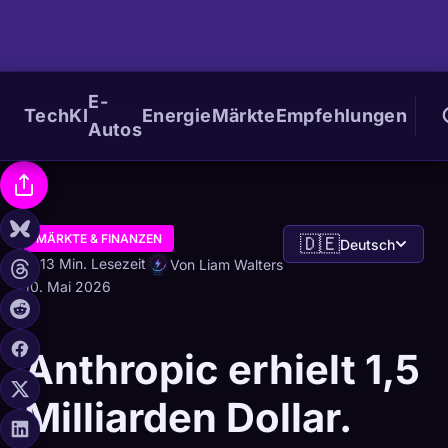
E-
Tech
KI
Energie
Märkte
Empfehlungen
Autos
MÄRKTE & FINANZEN
🇩🇪
Deutsch
13 Min. Lesezeit
Von Liam Walters
10. Mai 2026
Anthropic erhielt 1,5
Milliarden Dollar.