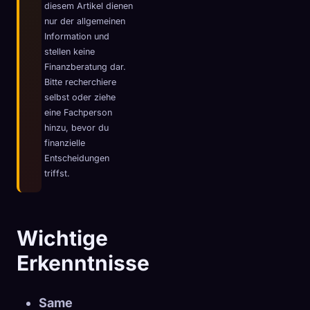
diesem Artikel dienen
☁️
Speichere deine Sammlung auf allen Geräten
nur der allgemeinen
Information und
Anmelden
stellen keine
Finanzberatung dar.
ENTDECKT
ARCHETYPEN
SELTENSTE
Bitte recherchiere
0
12
-
selbst oder ziehe
eine Fachperson
hinzu, bevor du
finanzielle
Entscheidungen
triffst.
Wichtige
Erkenntnisse
Same