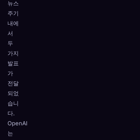
뉴스
주기
내에
서
두
가지
발표
가
전달
되었
습니
다.
OpenAI
는