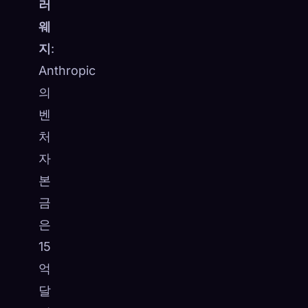
러
웨
지
:
Anthropic
의
벤
처
자
본
금
은
15
억
달