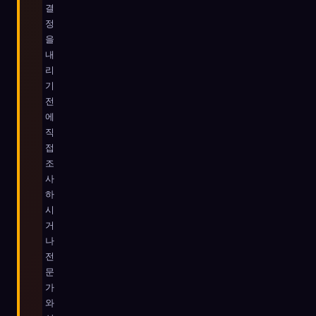
결
정
을
내
리
기
전
에
직
접
조
사
하
시
거
나
전
문
가
와