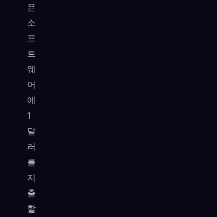
은
소
프
트
웨
어
에
1
달
러
를
지
출
할