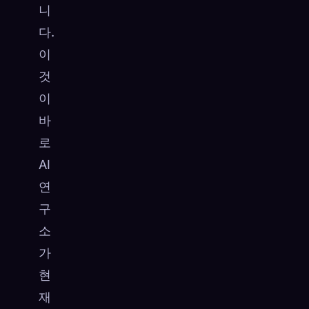
니
다.
이
것
이
바
로
AI
연
구
소
가
현
재