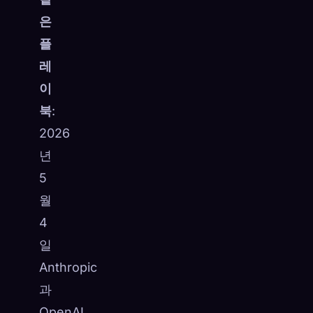
은
플
레
이
북
:
2026
년
5
월
4
일
Anthropic
과
OpenAI