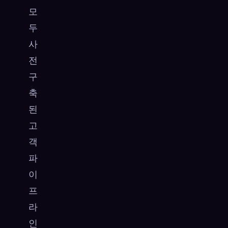
모
두
사
전
구
축
된
고
객
파
이
프
라
인