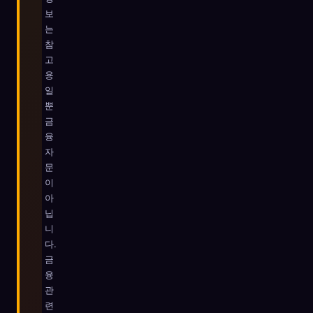
보
☁️
모든 기기에서 컬렉션 저장
는
로그인
참
고
용
발견됨
원형
가장 희귀
0
12
-
일
뿐
금
융
자
문
이
아
닙
니
다.
금
융
관
련