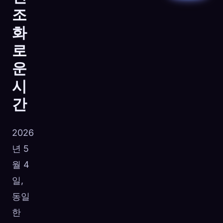
조
화
로
운
시
간
2026
년 5
월 4
일,
동일
한