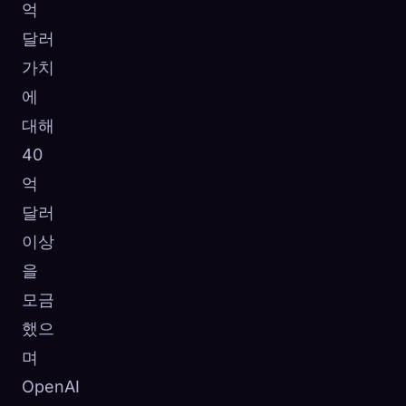
억
달러
가치
에
대해
40
억
달러
이상
을
모금
했으
며
OpenAI