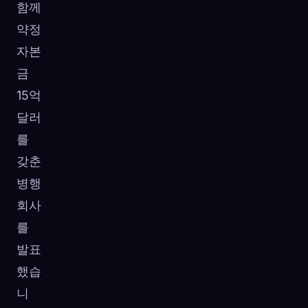
함께
약정
자본
금
15억
달러
를
갖춘
병행
회사
를
발표
했습
니