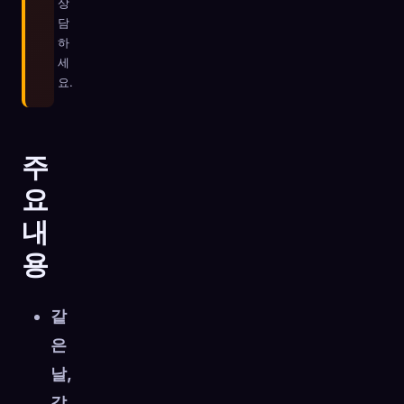
상
담
하
세
요.
주
요
내
용
같
은
날,
같