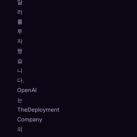
달
러
를
투
자
했
습
니
다.
OpenAI
는
TheDeployment
Company
의