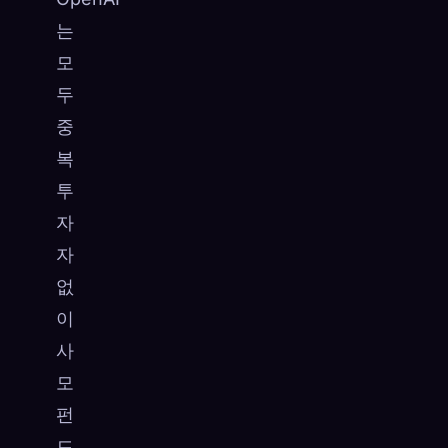
는
모
두
중
복
투
자
자
없
이
사
모
펀
드