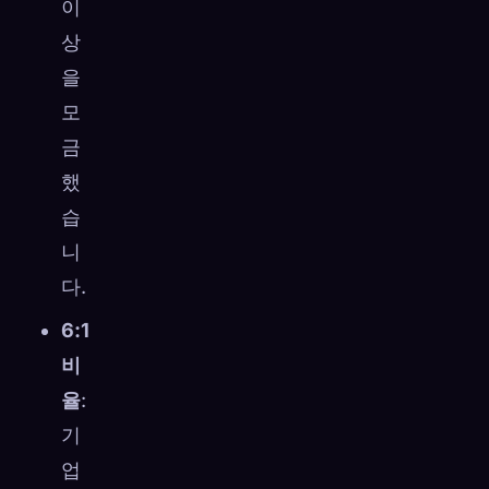
이
상
을
모
금
했
습
니
다.
6:1
비
율
:
기
업