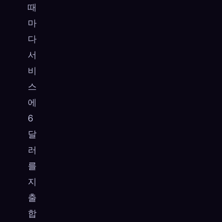
때
마
다
서
비
스
에
6
달
러
를
지
출
합