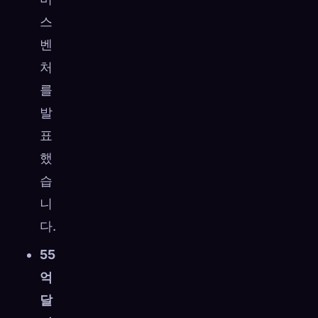
스
벤
처
를
발
표
했
습
니
다.
55
억
달