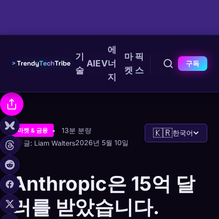
에
기
마
픽
AI
EV
너
구독
술
켓
스
지
13분 분량
마켓 & 금융
🇰🇷
한국어
2026년 5월 10일
글: Liam Walters
Anthropic은 15억 달
러를 받았습니다.