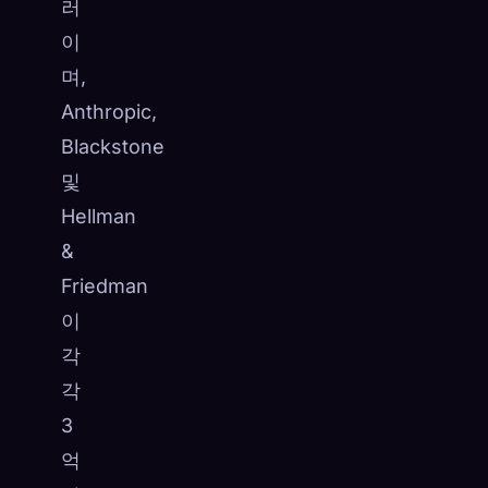
러
이
며,
Anthropic,
Blackstone
및
Hellman
&
Friedman
이
각
각
3
억