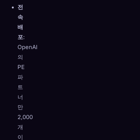
전
속
배
포
:
OpenAI
의
PE
파
트
너
만
2,000
개
이