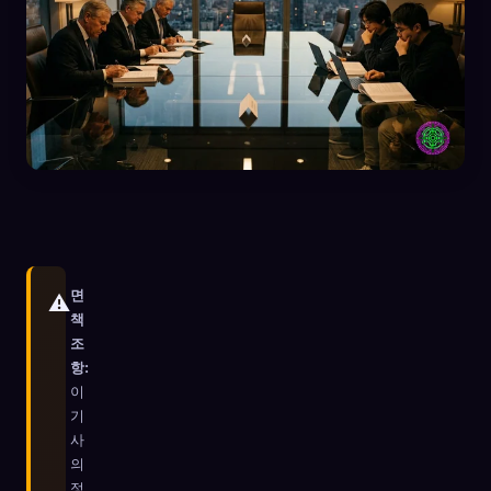
면
⚠️
책
조
항:
이
🧬
Xeno Database
×
기
수집됨:
0
/ 441
사
의
컬렉션
캡처 방법
정