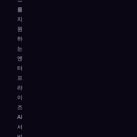
를
지
원
하
는
엔
터
프
라
이
즈
AI
서
비