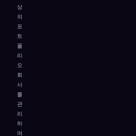
상
의
포
트
폴
리
오
회
사
를
관
리
하
며