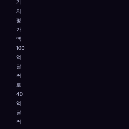
가
치
평
가
액
100
억
달
러
로
40
억
달
러