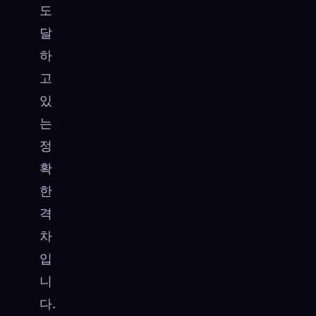
도
달
하
고
있
는
정
확
한
격
차
입
니
다.