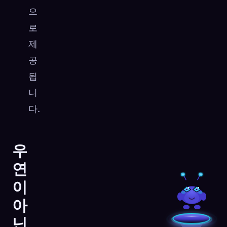
으
로
제
공
됩
니
다.
우
연
이
아
닌