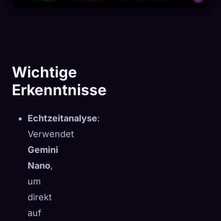
Wichtige
Erkenntnisse
Echtzeitanalyse
:
Verwendet
Gemini
Nano
,
🧬
um
Xeno Database
×
Gesammelt:
0
/ 444
direkt
auf
Kollektion
So erfasst du