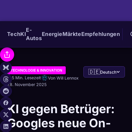
E-
Tech
KI
Energie
Märkte
Empfehlungen
Autos
TECHNOLOGIE & INNOVATION
🇩🇪
Deutsch
5 Min. Lesezeit
Von Will Lennox
28. November 2025
KI gegen Betrüger:
Googles neue On-