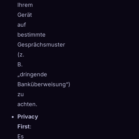
Ihrem
☁️
Speichere deine Sammlung auf allen Geräten
Gerät
Anmelden
auf
ENTDECKT
ARCHETYPEN
SELTENSTE
bestimmte
0
12
-
Gesprächsmuster
(z.
B.
„dringende
Banküberweisung“)
zu
achten.
Privacy
First
:
Es