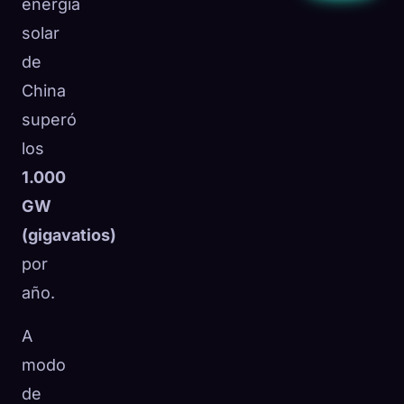
energía
solar
de
China
superó
los
1.000
GW
(gigavatios)
por
año.
A
modo
de