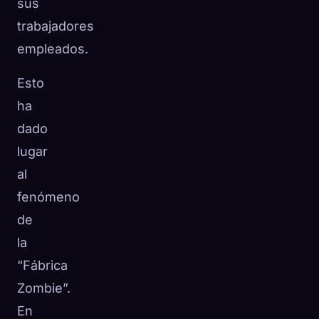
sus
trabajadores
empleados.
Esto
ha
dado
lugar
al
fenómeno
de
la
“Fábrica
Zombie”.
En