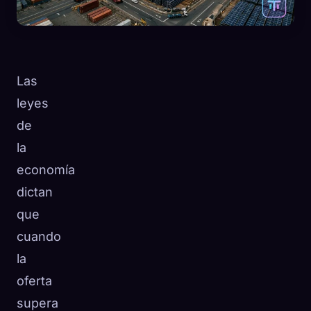
Las
leyes
de
la
economía
dictan
que
cuando
🧬
Xeno Database
la
×
Recopilados:
0
/ 443
oferta
supera
Colección
Cómo capturar