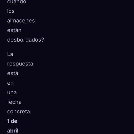
cuando
los
almacenes
están
desbordados?
La
respuesta
está
en
una
fecha
concreta:
1 de
abril