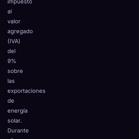
impuesto
al
valor
agregado
(IVA)
del
9%
sobre
las
exportaciones
de
energía
solar.
Durante