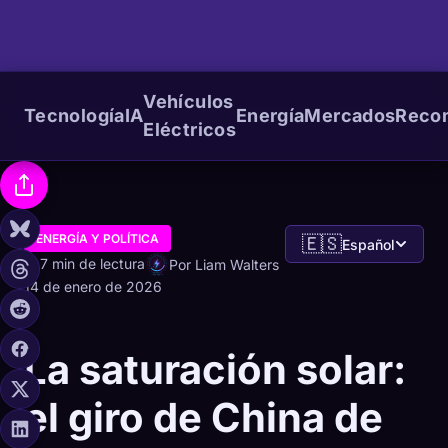
Vehículos
Tecnología
IA
Energía
Mercados
Reco
Eléctricos
ENERGÍA Y POLÍTICA
🇪🇸
Español
7 min de lectura
Por Liam Walters
14 de enero de 2026
La saturación solar:
el giro de China de