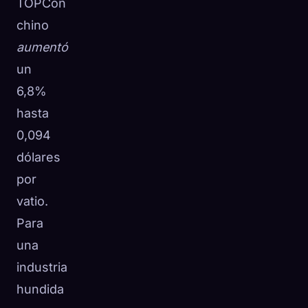
TOPCon
chino
aumentó
un
6,8%
hasta
0,094
dólares
por
vatio.
Para
una
industria
hundida