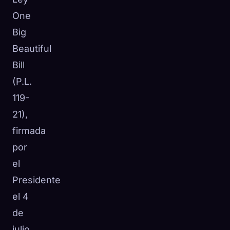
One
Big
Beautiful
Bill
(P.L.
119-
21),
firmada
por
el
Presidente
el 4
de
julio