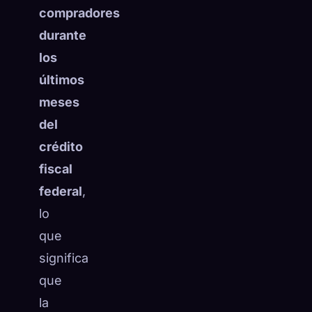
compradores
durante
los
últimos
meses
del
crédito
fiscal
federal
,
lo
que
significa
que
la