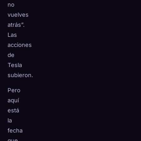
no
vuelves
atrás”.
Las
acciones
de
Tesla
subieron.
Pero
aquí
está
la
fecha
que