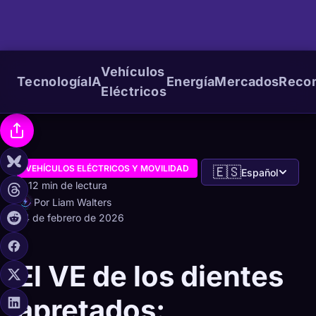
Vehículos
Tecnología
IA
Energía
Mercados
Reco
Eléctricos
VEHÍCULOS ELÉCTRICOS Y MOVILIDAD
🇪🇸
Español
12 min de lectura
Por Liam Walters
24 de febrero de 2026
El VE de los dientes
apretados: