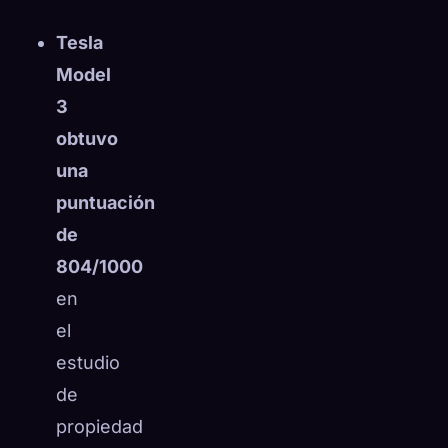
☁️
Guarda tu colección en todos los dispositivos
Tesla
Iniciar sesión
Model
3
DESCUBIERTO
ARQUETIPOS
MÁS RARO
0
12
-
obtuvo
una
puntuación
de
804/1000
en
el
estudio
de
propiedad