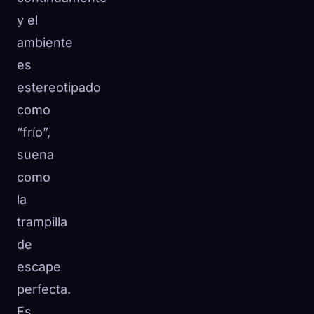
y el
ambiente
es
estereotipado
como
“frío”,
suena
como
la
trampilla
de
escape
perfecta.
Es