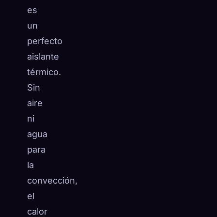
es
☁️
Guarda tu colección en todos los dispositivos
un
Iniciar sesión
perfecto
DESCUBIERTO
ARQUETIPOS
MÁS RARO
aislante
0
12
-
térmico.
Sin
aire
ni
agua
para
la
convección,
el
calor