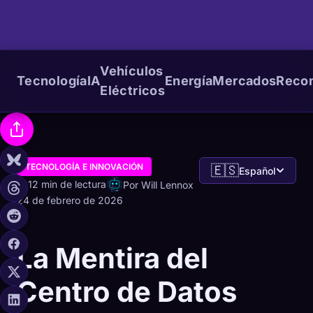
Vehículos
Tecnología
IA
Energía
Mercados
Reco
Eléctricos
TECNOLOGÍA E INNOVACIÓN
🇪🇸
Español
12 min de lectura
Por Will Lennox
24 de febrero de 2026
La Mentira del
Centro de Datos