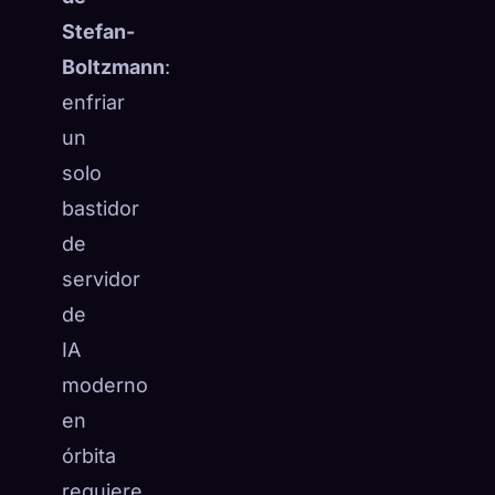
Stefan-
Boltzmann
:
enfriar
un
solo
bastidor
de
servidor
de
IA
moderno
en
órbita
requiere