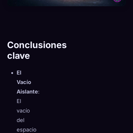
Conclusiones
clave
El
Vacío
Aislante
:
El
🧬
Xeno Database
vacío
×
Recopilados:
0
/ 443
del
espacio
Colección
Cómo capturar