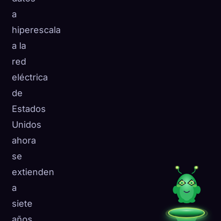
a
hiperescala
a la
red
eléctrica
de
Estados
Unidos
ahora
se
extienden
a
siete
años