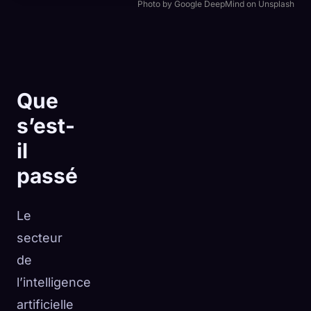
Photo by Google DeepMind on Unsplash
Que
s’est-
il
passé
Le
secteur
🧬
Xeno Database
de
×
Collectés :
0
/ 441
l’intelligence
artificielle
Collection
Comment capturer