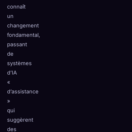
connaît
☁️
Sauvegardez votre collection sur tous les appareils
un
Se connecter
changement
DÉCOUVERT
ARCHÉTYPES
LE PLUS RARE
fondamental,
0
12
-
passant
de
systèmes
d’IA
«
d’assistance
»
qui
suggèrent
des