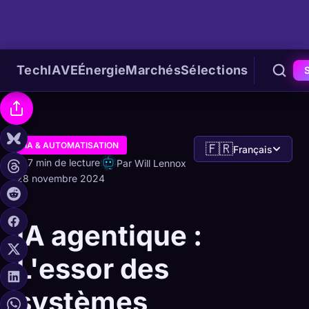
Tech
IA
VE
Énergie
Marchés
Sélections
IA & AUTOMATISATION
🇫🇷
Français
7 min de lecture
Par Will Lennox
28 novembre 2024
IA agentique :
L'essor des
systèmes