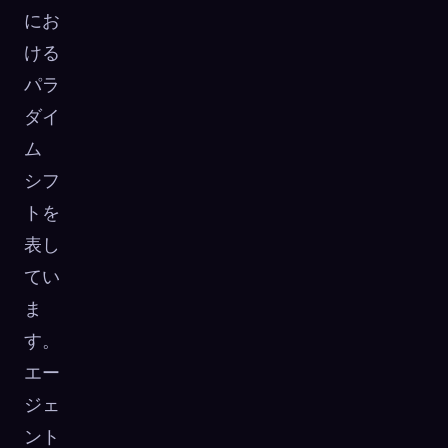
にお
ける
パラ
ダイ
ム
シフ
トを
表し
てい
ま
す。
エー
ジェ
ント