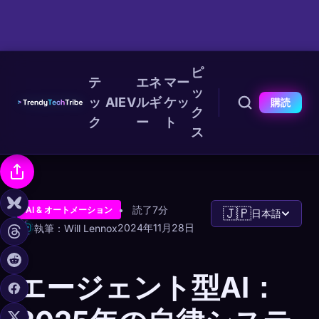
ピ
テ
エネ
マー
ッ
ッ
AI
EV
ルギ
ケッ
購読
ク
ク
ー
ト
ス
読了7分
AI & オートメーション
🇯🇵
日本語
2024年11月28日
執筆：Will Lennox
エージェント型AI：