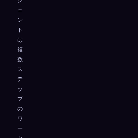
ジ
ェ
ン
ト
は
複
数
ス
テ
ッ
プ
の
ワ
ー