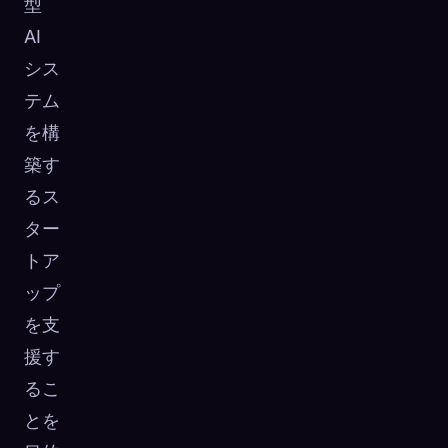
型
AI
シス
テム
を構
築す
るス
ター
トア
ップ
を支
援す
るこ
とを