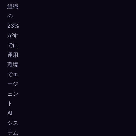
組織
の
23%
がす
でに
運用
環境
でエ
ージ
ェン
ト
AI
シス
テム