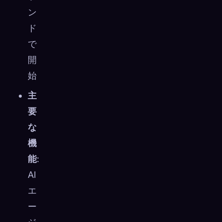
ン
ド
で
開
始
主
要
な
機
能
:
AI
エ
ー