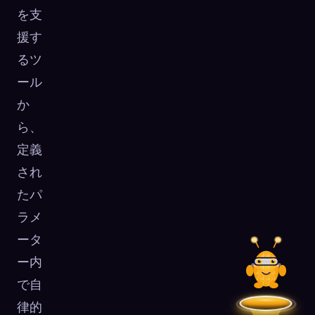
を支
援す
るツ
ール
か
ら、
定義
され
たパ
ラメ
ータ
ー内
で自
律的