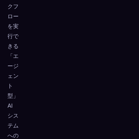
クフ
ロー
を実
行で
きる
「エ
ージ
ェン
ト
型」
AI
シス
テム
への