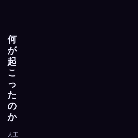
何
が
起
こ
っ
た
の
🧬
Xeno Database
か
×
収集済み:
0
/ 444
人工
コレクション
キャプチャ方法