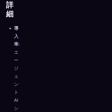
詳
細
導
入
率
:
エ
ー
ジ
ェ
ン
ト
AI
シ