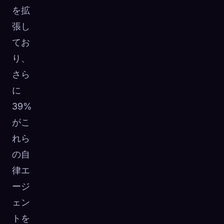
を拡
張し
てお
り、
さら
に
39%
がこ
れら
の自
律エ
ージ
ェン
トを