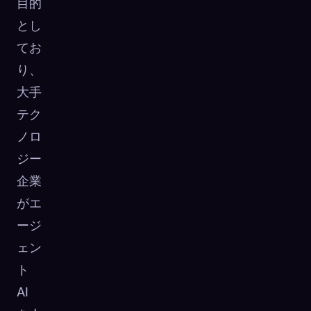
目的
とし
てお
り、
大手
テク
ノロ
ジー
企業
がエ
ージ
ェン
ト
AI