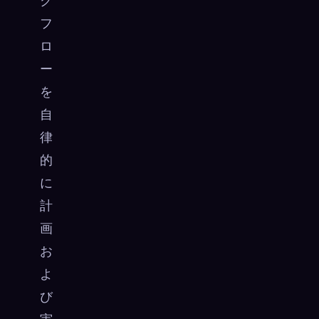
ク
フ
ロ
ー
を
自
律
的
に
計
画
お
よ
び