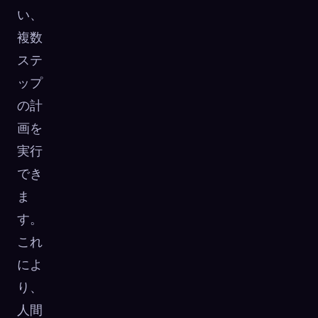
い、
複数
ステ
ップ
の計
画を
実行
でき
ま
す。
これ
によ
り、
人間