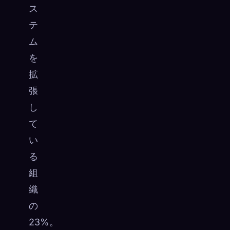
ス
テ
ム
を
拡
張
し
て
い
る
組
織
の
23%。