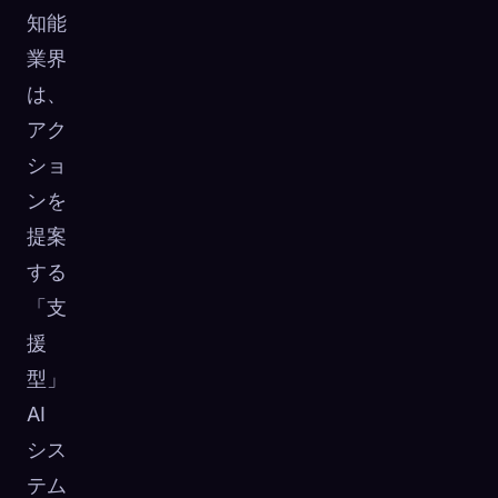
知能
☁️
すべてのデバイスでコレクションを保存
業界
サインイン
は、
発見済み
アーキタイプ
最もレア
アク
0
12
-
ショ
ンを
提案
する
「支
援
型」
AI
シス
テム