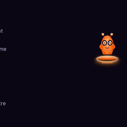
st
ème
tre