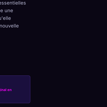
essentielles
me une
'elle
nouvelle
×
Se connecter
ginal en