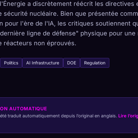
l'Énergie a discrètement réécrit les directives 
e sécurité nucléaire. Bien que présentée com
 pour l'ère de l'IA, les critiques soutiennent qu
"dernière ligne de défense" physique pour une 
tabase
 443
e réacteurs non éprouvés.
Comment capturer
Politics
AI Infrastructure
DOE
Regulation
 collection sur tous les appareils
HÉTYPES
LE PLUS RARE
-
ION AUTOMATIQUE
a été traduit automatiquement depuis l’original en anglais.
Lire l’ori