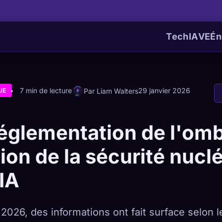
Tech
IA
VE
Én
7 min de lecture
29 janvier 2026
Par Liam Walters
UE
églementation de l'omb
ion de la sécurité nuclé
'IA
 2026, des informations ont fait surface selon l