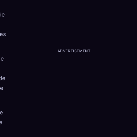
de
des
ADVERTISEMENT
se
 de
ne
ue
e