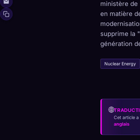
ministère de 
en matière d
modernisation
🧬
supprime la 
Xeno Da
Collectés :
0
/
génération d
Collection
Nuclear Energy
☁️
Sauvegardez votre
DÉCOUVERT
ARC
0
12
🌐
TRADUCT
Cet article 
anglais