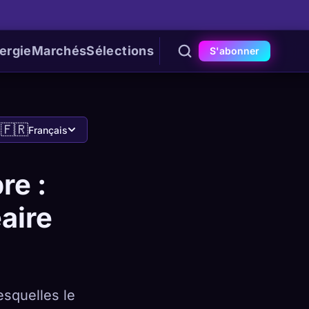
ergie
Marchés
Sélections
S'abonner
🇫🇷
Français
re :
aire
esquelles le