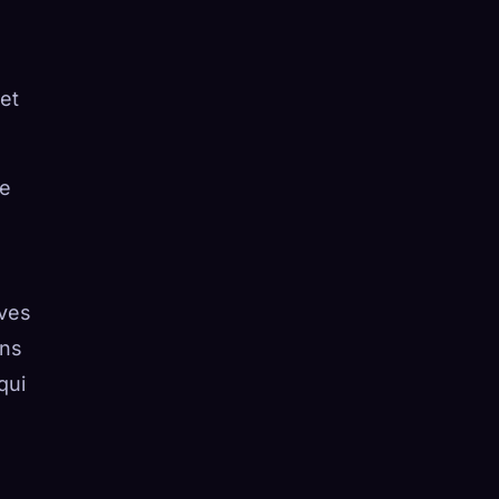
et
re
ives
ans
qui